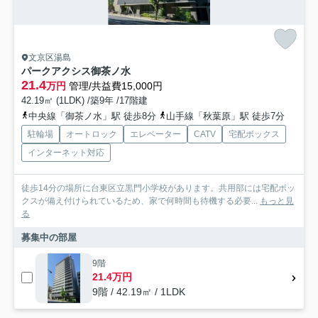
文京区湯島
パークアクシス御茶ノ水
21.4
万円
管理/共益費15,000円
42.19㎡ (1LDK) /築9年 /17階建
中央線「御茶ノ水」駅 徒歩8分
山手線「秋葉原」駅 徒歩7分
駐輪場
オートロック
エレベーター
CATV
宅配ボックス
インターネット対応
徒歩14分の場所に台東区立黒門小学校があります。共用部には宅配ボッ
クスが備え付けられているため、家で何時間も待機する必要...
もっと見
る
募集中の部屋
9階
21.4万円
9階 / 42.19㎡ / 1LDK