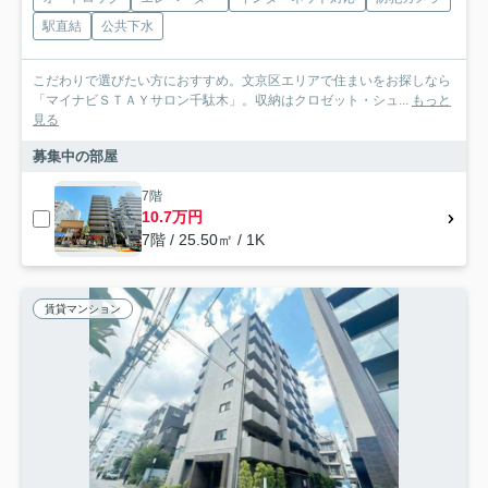
駅直結
公共下水
こだわりで選びたい方におすすめ。文京区エリアで住まいをお探しなら
「マイナビＳＴＡＹサロン千駄木」。収納はクロゼット・シュ...
もっと
見る
募集中の部屋
7階
10.7万円
7階 / 25.50㎡ / 1K
賃貸マンション