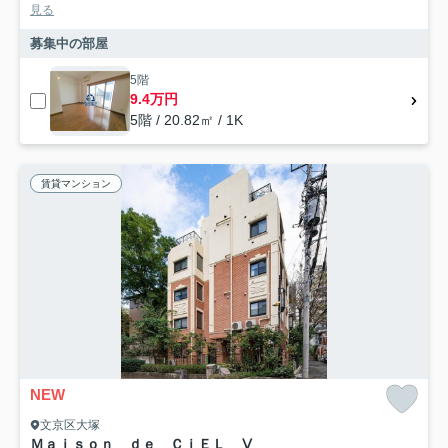
見る
募集中の部屋
5階
9.4万円
5階 / 20.82㎡ / 1K
賃貸マンション
NEW
文京区大塚
Ｍａｉｓｏｎ ｄｅ ＣｉＥＬ Ⅴ