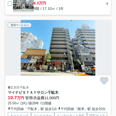
8.3万円
9階 / 17.10㎡ / 1R
賃貸マンション
文京区千駄木
マイナビＳＴＡＹサロン千駄木
10.7
万円
管理/共益費11,000円
25.50㎡ (1K) /築28年 /11階建
千代田線「千駄木」駅 徒歩1分
千代田線「根津」駅 徒歩10分
オートロック
エレベーター
インターネット対応
防犯カメラ