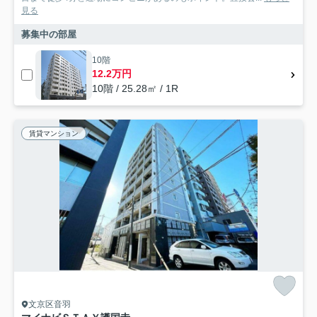
見る
募集中の部屋
10階
12.2万円
10階 / 25.28㎡ / 1R
賃貸マンション
文京区音羽