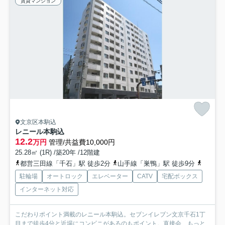
賃貸マンション
文京区本駒込
レニール本駒込
12.2
万円
管理/共益費10,000円
25.28㎡ (1R) /築20年 /12階建
都営三田線「千石」駅 徒歩2分
山手線「巣鴨」駅 徒歩9分
南北線「
駐輪場
オートロック
エレベーター
CATV
宅配ボックス
インターネット対応
こだわりポイント満載のレニール本駒込。セブンイレブン文京千石1丁
目まで徒歩4分と近場にコンビニがあるのもポイント。直接会...
もっと