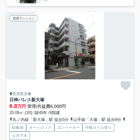
賃貸マンション
文京区大塚
日神パレス新大塚
6.8
万円
管理/共益費6,000円
20.09㎡ (1R) /築40年 /6階建
丸ノ内線「新大塚」駅 徒歩5分
山手線「大塚」駅 徒歩9分
有楽町
駐輪場
オートロック
エレベーター
外観タイル張り
公共下水