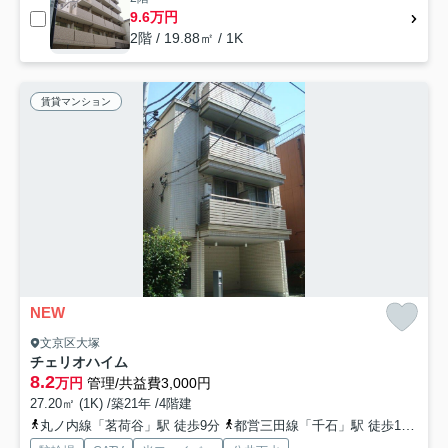
9.6万円
2階 / 19.88㎡ / 1K
賃貸マンション
NEW
文京区大塚
チェリオハイム
8.2
万円
管理/共益費3,000円
27.20㎡ (1K) /築21年 /4階建
丸ノ内線「茗荷谷」駅 徒歩9分
都営三田線「千石」駅 徒歩13分
丸