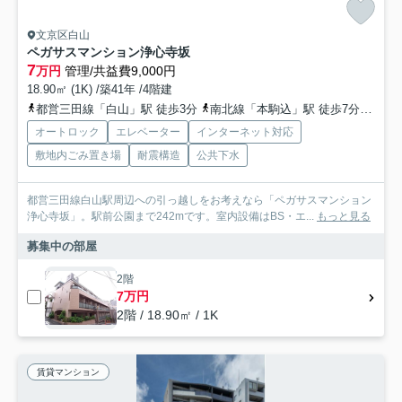
文京区白山
ペガサスマンション浄心寺坂
7
万円
管理/共益費9,000円
18.90㎡ (1K) /築41年 /4階建
都営三田線「白山」駅 徒歩3分
南北線「本駒込」駅 徒歩7分
千代
オートロック
エレベーター
インターネット対応
敷地内ごみ置き場
耐震構造
公共下水
都営三田線白山駅周辺への引っ越しをお考えなら「ペガサスマンション
浄心寺坂」。駅前公園まで242mです。室内設備はBS・エ...
もっと見る
募集中の部屋
2階
7万円
2階 / 18.90㎡ / 1K
賃貸マンション