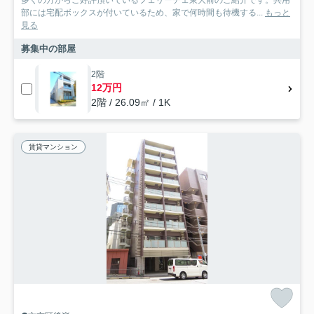
多くの方からご好評頂いているフェリーチェ東大前のご紹介です。共用
部には宅配ボックスが付いているため、家で何時間も待機する...
もっと
見る
募集中の部屋
2階
12万円
2階 / 26.09㎡ / 1K
賃貸マンション