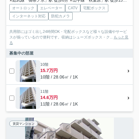
総武線「御茶ノ水」駅 徒歩8分
山手線「秋葉原」駅 徒歩13分
銀座
オートロック
エレベーター
CATV
宅配ボックス
インターネット対応
防犯カメラ
共用部にはゴミ出し24時間OK・宅配ボックスなど様々な設備やサービ
スが揃っているので便利です。収納はシューズボックス・ク...
もっと見
る
募集中の部屋
10階
15.7万円
10階 / 28.06㎡ / 1K
11階
14.6万円
11階 / 28.06㎡ / 1K
賃貸マンション