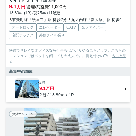
マイナビＳＴＡＹ護国寺
9.1
万円
管理/共益費11,000円
18.80㎡ (1R) /築25年 /11階建
有楽町線「護国寺」駅 徒歩2分
丸ノ内線「新大塚」駅 徒歩10分
都
オートロック
エレベーター
CATV
光ファイバー
宅配ボックス
外観タイル張り
快適でキレイなオフィスなら仕事もはかどりやる気もアップ。こちらの
マンションではペットを飼っても大丈夫です。備え付けのTV...
もっと見
る
募集中の部屋
2階
9.1万円
2階 / 18.80㎡ / 1R
賃貸マンション