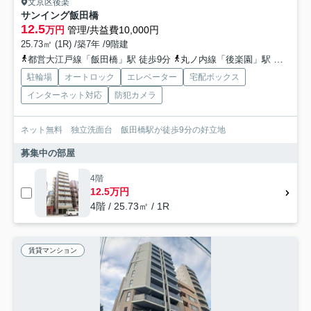
文京区後楽
サンイング飯田橋
12.5
万円
管理/共益費10,000円
25.73㎡ (1R) /築7年 /9階建
都営大江戸線「飯田橋」駅 徒歩9分
丸ノ内線「後楽園」駅 徒歩9分
駐輪場
オートロック
エレベーター
宅配ボックス
インターネット対応
防犯カメラ
ネット無料 独立洗面台 飯田橋駅が徒歩9分の好立地
募集中の部屋
4階
12.5万円
4階 / 25.73㎡ / 1R
賃貸マンション