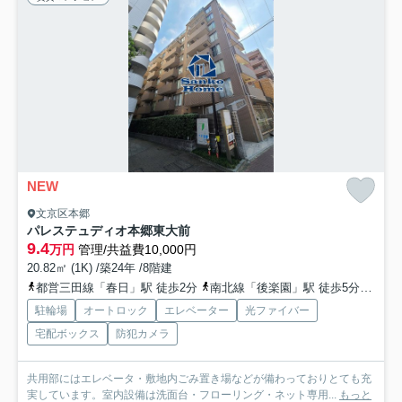
NEW
文京区本郷
パレステュディオ本郷東大前
9.4
万円
管理/共益費10,000円
20.82㎡ (1K) /築24年 /8階建
都営三田線「春日」駅 徒歩2分
南北線「後楽園」駅 徒歩5分
丸ノ
駐輪場
オートロック
エレベーター
光ファイバー
宅配ボックス
防犯カメラ
共用部にはエレベータ・敷地内ごみ置き場などが備わっておりとても充
実しています。室内設備は洗面台・フローリング・ネット専用...
もっと