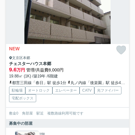
NEW
文京区本郷
チェスターハウス本郷
9.6
万円
管理/共益費8,000円
19.88㎡ (1K) /築19年 /6階建
都営三田線「春日」駅 徒歩1分
丸ノ内線「後楽園」駅 徒歩4分
総
駐輪場
オートロック
エレベーター
CATV
光ファイバー
宅配ボックス
敷金0 角部屋 駅近 複数路線利用可能です
募集中の部屋
2階