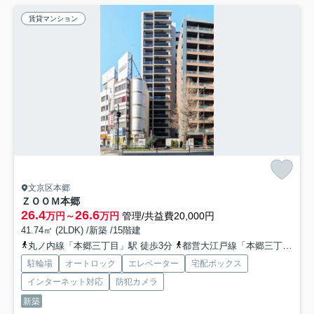
賃貸マンション
文京区本郷
ＺＯＯＭ本郷
26.4
26.6
万円～
万円
管理/共益費20,000円
41.74㎡ (2LDK) /新築 /15階建
丸ノ内線「本郷三丁目」駅 徒歩3分
都営大江戸線「本郷三丁目」駅 徒歩4分
駐輪場
オートロック
エレベーター
宅配ボックス
インターネット対応
防犯カメラ
新築