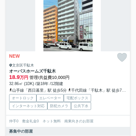
NEW
文京区千駄木
オーパスホームズ千駄木
18.9
万円
管理/共益費10,000円
32.86㎡ (1DK) /築18年 /12階建
山手線「西日暮里」駅 徒歩5分
千代田線「千駄木」駅 徒歩7分
山
オートロック
エレベーター
宅配ボックス
インターネット対応
防犯カメラ
公共下水
仲手0 敷金礼金0 ネット無料 南東向きのお部屋
募集中の部屋