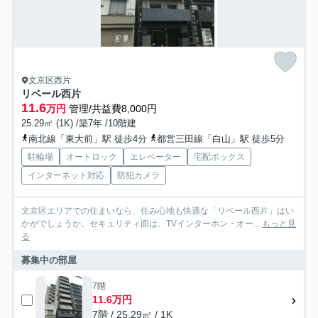
文京区西片
リベール西片
11.6
万円
管理/共益費8,000円
25.29㎡ (1K) /築7年 /10階建
南北線「東大前」駅 徒歩4分
都営三田線「白山」駅 徒歩5分
駐輪場
オートロック
エレベーター
宅配ボックス
インターネット対応
防犯カメラ
文京区エリアでの住まいなら、住み心地も快適な「リベール西片」はい
かがでしょうか。セキュリティ面は、TVインターホン・オー...
もっと見
る
募集中の部屋
7階
11.6万円
7階 / 25.29㎡ / 1K