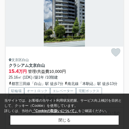
文京区白山
クラシアム文京白山
15.4
万円
管理/共益費10,000円
25.16㎡ (1DK) /築1年 /10階建
都営三田線「白山」駅 徒歩7分
南北線「本駒込」駅 徒歩13分
駐輪場
オートロック
エレベーター
宅配ボックス
インターネット対応
防犯カメラ
当サイトでは、お客様の当サイト利用状況把握、サービス向上検討を目的と
して、クッキー（Cookie）を使用しています。
詳しくは、当社の
「Cookieの取扱いについて」
をご確認ください。
セキュリティ面は、TVインターホン・オートロックなど充実しているの
で安心して生活できます。収納はシューズボックス・クロゼ...
もっと見
閉じる
る