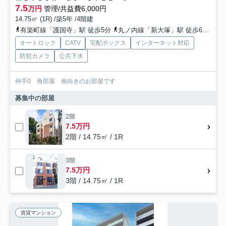
7.5
万円
管理/共益費6,000円
14.75㎡ (1R) /築5年 /4階建
有楽町線「護国寺」駅 徒歩5分
丸ノ内線「新大塚」駅 徒歩6分
丸
オートロック
CATV
宅配ボックス
インターネット対応
防犯カメラ
公共下水
仲手0 角部屋 南向きのお部屋です
募集中の部屋
2階
7.5万円
2階 / 14.75㎡ / 1R
3階
7.5万円
3階 / 14.75㎡ / 1R
賃貸マンション