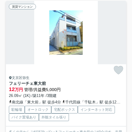
賃貸マンション
文京区弥生
フェリーチェ東大前
12
万円
管理/共益費5,000円
26.09㎡ (1K) /築11年 /3階建
南北線「東大前」駅 徒歩4分
千代田線「千駄木」駅 徒歩12分
都営
駐輪場
オートロック
宅配ボックス
インターネット対応
バイク置場あり
外観タイル張り