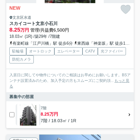
NEW
文京区水道
スカイコート文京小石川
8.25
万円
管理/共益費6,500円
18.03㎡ (1R) /築29年 /7階建
有楽町線「江戸川橋」駅 徒歩6分
東西線「神楽坂」駅 徒歩14分
丸
駐輪場
オートロック
エレベーター
CATV
光ファイバー
防犯カメラ
入居日に関してや物件についてのご相談はお早めにお願いします。BSア
ンテナ設置済みのため、加入予定の方もスムーズにご契約頂...
もっと見
る
募集中の部屋
7階
8.25万円
7階 / 18.03㎡ / 1R