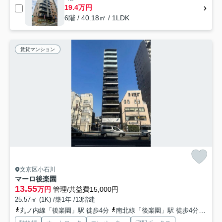
19.4万円
6階 / 40.18㎡ / 1LDK
賃貸マンション
文京区小石川
マーロ後楽園
13.55
万円
管理/共益費15,000円
25.57㎡ (1K) /築1年 /13階建
丸ノ内線「後楽園」駅 徒歩4分
南北線「後楽園」駅 徒歩4分
都営