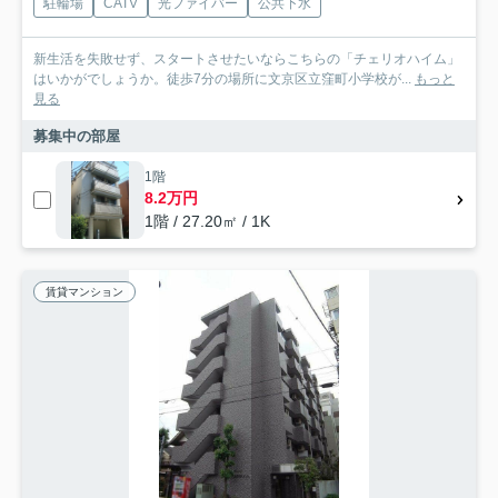
駐輪場
CATV
光ファイバー
公共下水
新生活を失敗せず、スタートさせたいならこちらの「チェリオハイム」
はいかがでしょうか。徒歩7分の場所に文京区立窪町小学校が...
もっと
見る
募集中の部屋
1階
8.2万円
1階 / 27.20㎡ / 1K
賃貸マンション