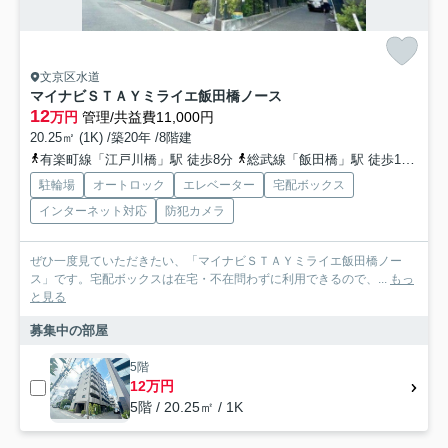
文京区水道
マイナビＳＴＡＹミライエ飯田橋ノース
12
万円
管理/共益費11,000円
20.25㎡ (1K) /築20年 /8階建
有楽町線「江戸川橋」駅 徒歩8分
総武線「飯田橋」駅 徒歩11分
都
駐輪場
オートロック
エレベーター
宅配ボックス
インターネット対応
防犯カメラ
ぜひ一度見ていただきたい、「マイナビＳＴＡＹミライエ飯田橋ノー
ス」です。宅配ボックスは在宅・不在問わずに利用できるので、...
もっ
と見る
募集中の部屋
5階
12万円
5階 / 20.25㎡ / 1K