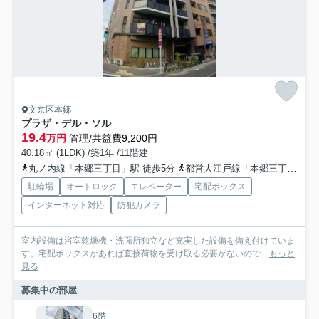
文京区本郷
プラザ・デル・ソル
19.4
万円
管理/共益費9,200円
40.18㎡ (1LDK) /築1年 /11階建
丸ノ内線「本郷三丁目」駅 徒歩5分
都営大江戸線「本郷三丁目」駅 徒歩4分
駐輪場
オートロック
エレベーター
宅配ボックス
インターネット対応
防犯カメラ
室内設備は浴室乾燥機・洗面所独立など充実した設備を備え付けていま
す。宅配ボックスがあれば直接荷物を受け取る必要がないので...
もっと
見る
募集中の部屋
6階