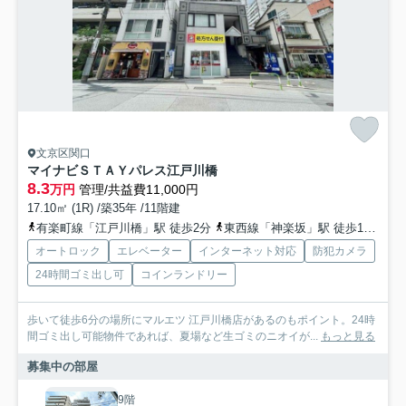
文京区関口
マイナビＳＴＡＹパレス江戸川橋
8.3
万円
管理/共益費11,000円
17.10㎡ (1R) /築35年 /11階建
有楽町線「江戸川橋」駅 徒歩2分
東西線「神楽坂」駅 徒歩10分
東
オートロック
エレベーター
インターネット対応
防犯カメラ
24時間ゴミ出し可
コインランドリー
歩いて徒歩6分の場所にマルエツ 江戸川橋店があるのもポイント。24時
間ゴミ出し可能物件であれば、夏場など生ゴミのニオイが...
もっと見る
募集中の部屋
9階