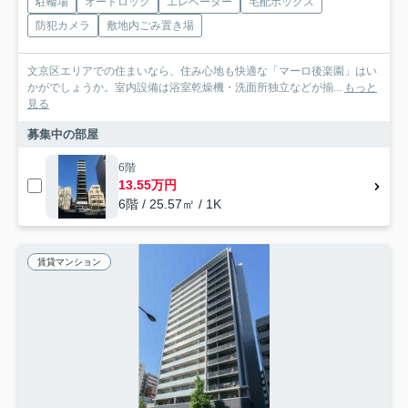
駐輪場
オートロック
エレベーター
宅配ボックス
防犯カメラ
敷地内ごみ置き場
文京区エリアでの住まいなら、住み心地も快適な「マーロ後楽園」はい
かがでしょうか。室内設備は浴室乾燥機・洗面所独立などが揃...
もっと
見る
募集中の部屋
6階
13.55万円
6階 / 25.57㎡ / 1K
賃貸マンション