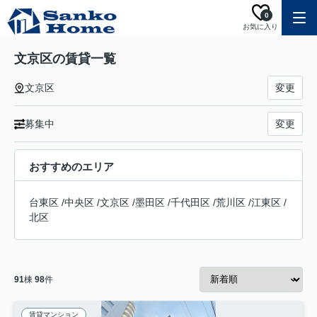
0
お気に入り
文京区の賃貸一覧
文京区
変更
募集中
変更
おすすめのエリア
台東区
/
中央区
/
文京区
/
墨田区
/
千代田区
/
荒川区
/
江東区
/
北区
91
棟
98
件
賃貸マンション