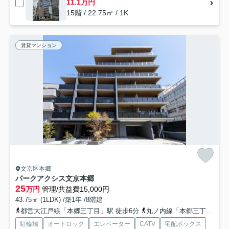
11.1万円
15階 / 22.75㎡ / 1K
賃貸マンション
文京区本郷
パークアクシス文京本郷
25
万円
管理/共益費15,000円
43.75㎡ (1LDK) /築1年 /8階建
都営大江戸線「本郷三丁目」駅 徒歩6分
丸ノ内線「本郷三丁目」駅 徒歩6分
駐輪場
オートロック
エレベーター
CATV
宅配ボックス