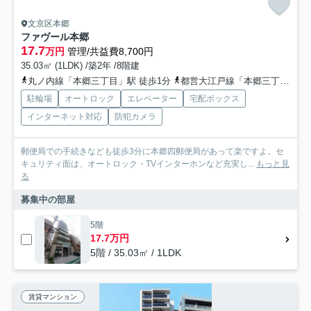
文京区本郷
ファヴール本郷
17.7
万円
管理/共益費8,700円
35.03㎡ (1LDK) /築2年 /8階建
丸ノ内線「本郷三丁目」駅 徒歩1分
都営大江戸線「本郷三丁目」駅 徒歩3分
駐輪場
オートロック
エレベーター
宅配ボックス
インターネット対応
防犯カメラ
郵便局での手続きなども徒歩3分に本郷四郵便局があって楽ですよ。セ
キュリティ面は、オートロック・TVインターホンなど充実し...
もっと見
る
募集中の部屋
5階
17.7万円
5階 / 35.03㎡ / 1LDK
賃貸マンション