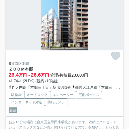
文京区本郷
ＺＯＯＭ本郷
26.4
26.6
万円～
万円
管理/共益費20,000円
41.74㎡ (2LDK) /新築 /15階建
丸ノ内線「本郷三丁目」駅 徒歩3分
都営大江戸線「本郷三丁目」駅 徒歩4分
駐輪場
オートロック
エレベーター
宅配ボックス
インターネット対応
防犯カメラ
新築
徒歩16分の場所に台東区立黒門小学校があります。収納はクロゼット・
シューズボックスなどが備え付けられているので、衣類や日...
もっと見