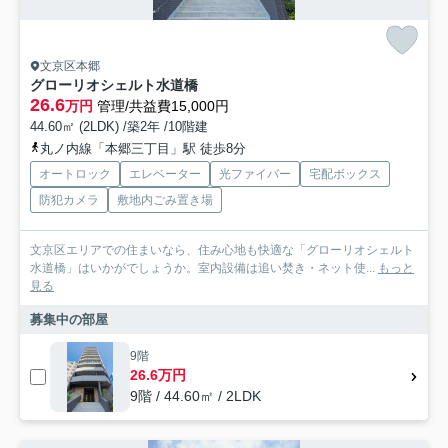
文京区本郷
グローリオシェルト水道橋
26.6
万円
管理/共益費15,000円
44.60㎡ (2LDK) /築2年 /10階建
丸ノ内線「本郷三丁目」駅 徒歩8分
オートロック
エレベーター
光ファイバー
宅配ボックス
防犯カメラ
敷地内ごみ置き場
文京区エリアでの住まいなら、住み心地も快適な「グローリオシェルト
水道橋」はいかがでしょうか。室内設備は追い焚き・ネット使...
もっと
見る
募集中の部屋
9階
26.6万円
9階 / 44.60㎡ / 2LDK