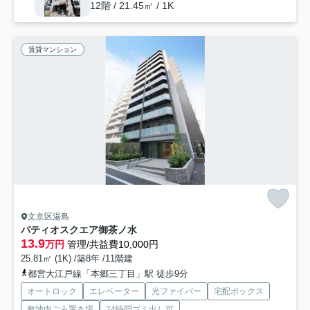
12階 / 21.45㎡ / 1K
賃貸マンション
文京区湯島
パティオスクエア御茶ノ水
13.9
万円
管理/共益費10,000円
25.81㎡ (1K) /築8年 /11階建
都営大江戸線「本郷三丁目」駅 徒歩9分
オートロック
エレベーター
光ファイバー
宅配ボックス
敷地内ごみ置き場
24時間ゴミ出し可