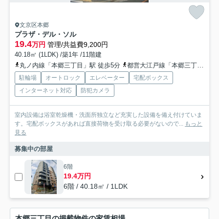
文京区本郷
プラザ・デル・ソル
19.4
万円
管理/共益費9,200円
40.18㎡ (1LDK) /築1年 /11階建
丸ノ内線「本郷三丁目」駅 徒歩5分
都営大江戸線「本郷三丁目」駅 徒歩4分
駐輪場
オートロック
エレベーター
宅配ボックス
インターネット対応
防犯カメラ
室内設備は浴室乾燥機・洗面所独立など充実した設備を備え付けていま
す。宅配ボックスがあれば直接荷物を受け取る必要がないので...
もっと
見る
募集中の部屋
6階
19.4万円
6階 / 40.18㎡ / 1LDK
本郷三丁目の掲載物件の家賃相場