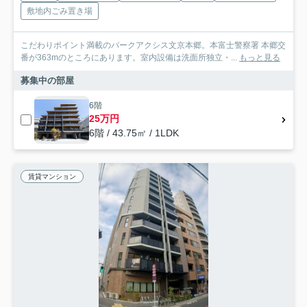
敷地内ごみ置き場
こだわりポイント満載のパークアクシス文京本郷。本富士警察署 本郷交
番が363mのところにあります。室内設備は洗面所独立・...
もっと見る
募集中の部屋
6階
25万円
6階 / 43.75㎡ / 1LDK
賃貸マンション