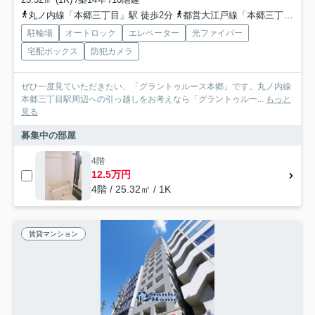
丸ノ内線「本郷三丁目」駅 徒歩2分
都営大江戸線「本郷三丁目」駅 徒歩4分
駐輪場
オートロック
エレベーター
光ファイバー
宅配ボックス
防犯カメラ
ぜひ一度見ていただきたい、「グラントゥルース本郷」です。丸ノ内線
本郷三丁目駅周辺への引っ越しをお考えなら「グラントゥルー...
もっと
見る
募集中の部屋
4階
12.5万円
4階 / 25.32㎡ / 1K
賃貸マンション