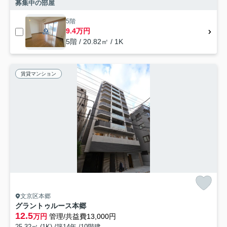
募集中の部屋
5階
9.4万円
5階 / 20.82㎡ / 1K
賃貸マンション
文京区本郷
グラントゥルース本郷
12.5
万円
管理/共益費13,000円
25.32㎡ (1K) /築14年 /10階建