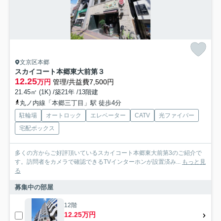
文京区本郷
スカイコート本郷東大前第３
12.25
万円
管理/共益費7,500円
21.45㎡ (1K) /築21年 /13階建
丸ノ内線「本郷三丁目」駅 徒歩4分
駐輪場
オートロック
エレベーター
CATV
光ファイバー
宅配ボックス
多くの方からご好評頂いているスカイコート本郷東大前第3のご紹介で
す。訪問者をカメラで確認できるTVインターホンが設置済み...
もっと見
る
募集中の部屋
12階
12.25万円