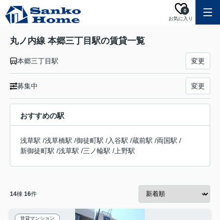
0
お気に入り
丸ノ内線 本郷三丁目駅の賃貸一覧
本郷三丁目駅
変更
募集中
変更
おすすめの駅
浅草駅
/
浅草橋駅
/
御徒町駅
/
入谷駅
/
蔵前駅
/
両国駅
/
新御徒町駅
/
浅草駅
/
三ノ輪駅
/
上野駅
14
棟
16
件
賃貸マンション