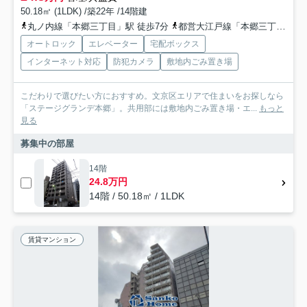
50.18㎡ (1LDK) /築22年 /14階建
丸ノ内線「本郷三丁目」駅 徒歩7分
都営大江戸線「本郷三丁目」駅 徒歩7分
オートロック
エレベーター
宅配ボックス
インターネット対応
防犯カメラ
敷地内ごみ置き場
こだわりで選びたい方におすすめ。文京区エリアで住まいをお探しなら
「ステージグランデ本郷」。共用部には敷地内ごみ置き場・エ...
もっと
見る
募集中の部屋
14階
24.8万円
14階 / 50.18㎡ / 1LDK
賃貸マンション