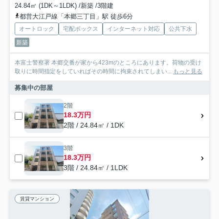
24.84㎡ (1DK～1LDK) /新築 /3階建
都営大江戸線「本郷三丁目」駅 徒歩6分
オートロック
宅配ボックス
インターネット対応
公共下水
新築
本富士警察署 本郷交番が家から423mのところにあります。荷物の受け
取りに時間指定をしていればその時間に拘束されてしまい...
もっと見る
募集中の部屋
2階
18.3万円
2階 / 24.84㎡ / 1DK
3階
18.3万円
3階 / 24.84㎡ / 1LDK
賃貸マンション