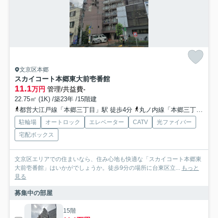
文京区本郷
スカイコート本郷東大前壱番館
11.1
万円
管理/共益費-
22.75㎡ (1K) /築23年 /15階建
都営大江戸線「本郷三丁目」駅 徒歩4分
丸ノ内線「本郷三丁目」駅 徒歩6分
駐輪場
オートロック
エレベーター
CATV
光ファイバー
宅配ボックス
文京区エリアでの住まいなら、住み心地も快適な「スカイコート本郷東
大前壱番館」はいかがでしょうか。徒歩9分の場所に台東区立...
もっと
見る
募集中の部屋
15階