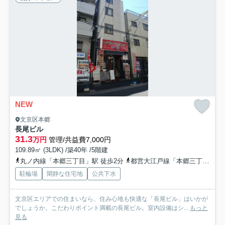
NEW
文京区本郷
長尾ビル
31.3
万円
管理/共益費7,000円
109.89㎡ (3LDK) /築40年 /5階建
丸ノ内線「本郷三丁目」駅 徒歩2分
都営大江戸線「本郷三丁目」駅 徒歩2分
駐輪場
閑静な住宅地
公共下水
文京区エリアでの住まいなら、住み心地も快適な「長尾ビル」はいかが
でしょうか。こだわりポイント満載の長尾ビル。室内設備はシ...
もっと
見る