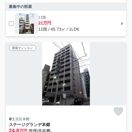
募集中の部屋
11階
21万円
11階 / 45.73㎡ / 1LDK
賃貸マンション
文京区本郷
ステージグランデ本郷
24.8
万円
管理/共益費-