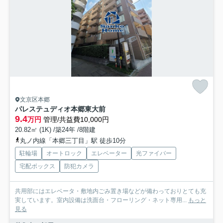
文京区本郷
パレステュディオ本郷東大前
9.4
万円
管理/共益費10,000円
20.82㎡ (1K) /築24年 /8階建
丸ノ内線「本郷三丁目」駅 徒歩10分
駐輪場
オートロック
エレベーター
光ファイバー
宅配ボックス
防犯カメラ
共用部にはエレベータ・敷地内ごみ置き場などが備わっておりとても充
実しています。室内設備は洗面台・フローリング・ネット専用...
もっと
見る