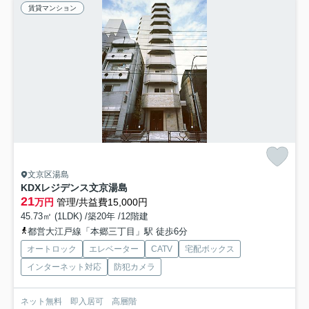
賃貸マンション
文京区湯島
KDXレジデンス文京湯島
21
万円
管理/共益費15,000円
45.73㎡ (1LDK) /築20年 /12階建
都営大江戸線「本郷三丁目」駅 徒歩6分
オートロック
エレベーター
CATV
宅配ボックス
インターネット対応
防犯カメラ
ネット無料 即入居可 高層階