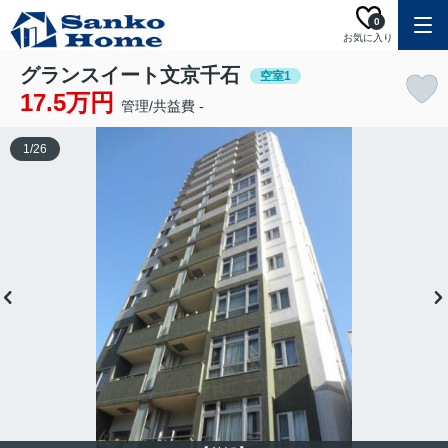
0
お気に入り
グランスイート文京千石
空室1
17.5万円
管理/共益費 -
1
/
26