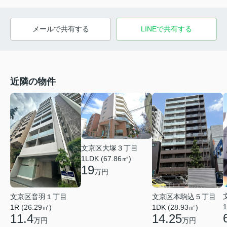
メールで共有する
LINEで共有する
近隣の物件
文京区大塚３丁目
1LDK (67.86㎡)
19
万円
文京区音羽１丁目
文京区本駒込５丁目
1
1R (26.29㎡)
1DK (28.93㎡)
11.4
14.25
万円
万円