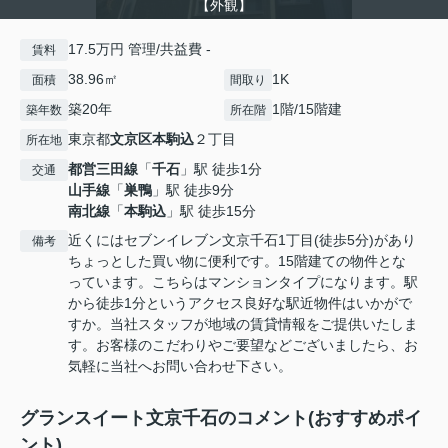
【外観】
17.5万円 管理/共益費 -
賃料
38.96㎡
1K
面積
間取り
築20年
1階/15階建
築年数
所在階
東京都
文京区
本駒込
２丁目
所在地
都営三田線
「
千石
」駅 徒歩1分
交通
山手線
「
巣鴨
」駅 徒歩9分
南北線
「
本駒込
」駅 徒歩15分
近くにはセブンイレブン文京千石1丁目(徒歩5分)があり
備考
ちょっとした買い物に便利です。15階建ての物件とな
っています。こちらはマンションタイプになります。駅
から徒歩1分というアクセス良好な駅近物件はいかがで
すか。当社スタッフが地域の賃貸情報をご提供いたしま
す。お客様のこだわりやご要望などございましたら、お
気軽に当社へお問い合わせ下さい。
グランスイート文京千石のコメント(おすすめポイ
ント)