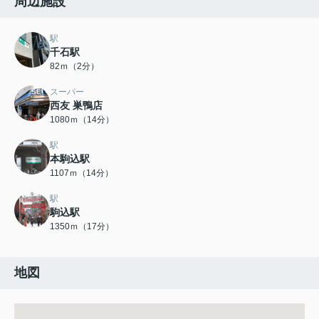
周辺施設
駅
千石駅
82ｍ（2分）
スーパー
西友 巣鴨店
1080ｍ（14分）
駅
本駒込駅
1107ｍ（14分）
駅
駒込駅
1350ｍ（17分）
地図