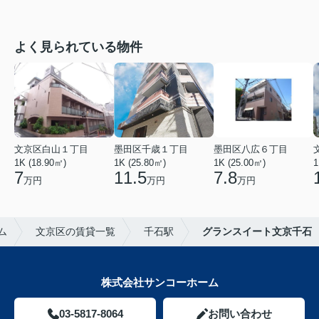
よく見られている物件
文京区白山１丁目
墨田区千歳１丁目
墨田区八広６丁目
1K (18.90㎡)
1K (25.80㎡)
1K (25.00㎡)
1
7
11.5
7.8
万円
万円
万円
ム
文京区の賃貸一覧
千石駅
グランスイート文京千石
株式会社サンコーホーム
03-5817-8064
お問い合わせ