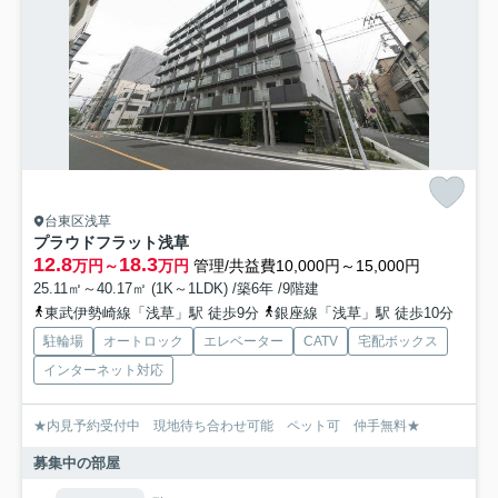
台東区浅草
プラウドフラット浅草
12.8
18.3
万円～
万円
管理/共益費10,000円～15,000円
25.11㎡～40.17㎡ (1K～1LDK) /築6年 /9階建
東武伊勢崎線「浅草」駅 徒歩9分
銀座線「浅草」駅 徒歩10分
駐輪場
オートロック
エレベーター
CATV
宅配ボックス
インターネット対応
★内見予約受付中 現地待ち合わせ可能 ペット可 仲手無料★
募集中の部屋