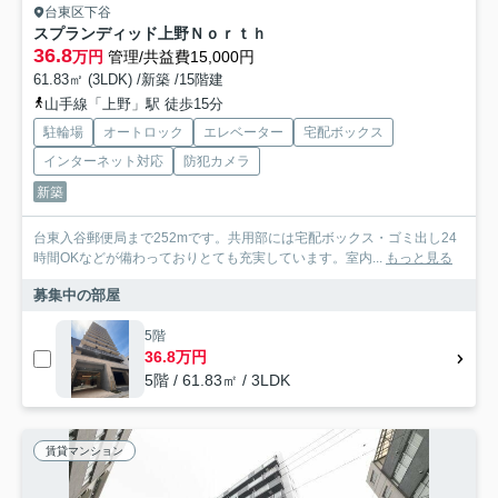
台東区下谷
スプランディッド上野Ｎｏｒｔｈ
36.8
万円
管理/共益費15,000円
61.83㎡ (3LDK) /新築 /15階建
山手線「上野」駅 徒歩15分
駐輪場
オートロック
エレベーター
宅配ボックス
インターネット対応
防犯カメラ
新築
台東入谷郵便局まで252mです。共用部には宅配ボックス・ゴミ出し24
時間OKなどが備わっておりとても充実しています。室内...
もっと見る
募集中の部屋
5階
36.8万円
5階 / 61.83㎡ / 3LDK
賃貸マンション