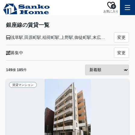
0
お気に入り
銀座線の賃貸一覧
浅草駅,田原町駅,稲荷町駅,上野駅,御徒町駅,末広町駅,神田駅,三越前駅,日本橋駅,京橋駅,銀座駅,新橋駅,虎ノ門駅,国会議事堂前駅,永田町駅,青山一丁目駅,外苑前駅,表参道駅,渋谷駅
変更
募集中
変更
149
棟
185
件
賃貸マンション