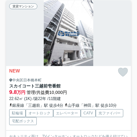
賃貸マンション
NEW
中央区日本橋本町
スカイコート三越前壱番館
9.8
万円
管理/共益費10,000円
22.62㎡ (1K) /築22年 /11階建
銀座線「三越前」駅 徒歩4分
山手線「神田」駅 徒歩10分
駐輪場
オートロック
エレベーター
CATV
光ファイバー
宅配ボックス
セキュリティ面は、TVインターホン・オートロックなどを備え付けてい