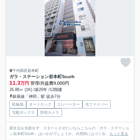
千代田区岩本町
ガラ・ステーション岩本町South
11.3
万円
管理/共益費9,000円
26.88㎡ (1K) /築20年 /12階建
銀座線「神田」駅 徒歩7分
駐輪場
オートロック
エレベーター
光ファイバー
宅配ボックス
防犯カメラ
新生活を失敗せず、スタートさせたいならこちらの「ガラ・ステーショ
ン岩本町South」はいかがでしょうか。共用部にはゴミ出...
もっと見る