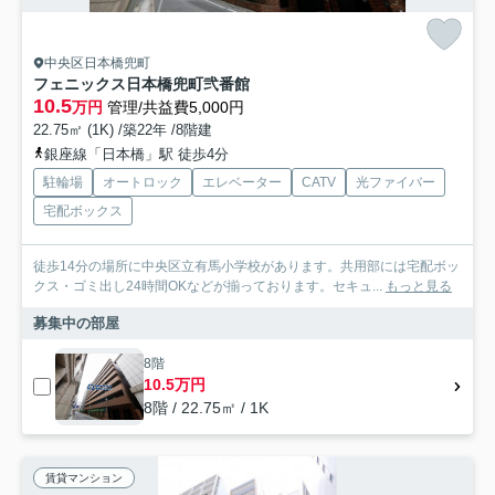
中央区日本橋兜町
フェニックス日本橋兜町弐番館
10.5
万円
管理/共益費5,000円
22.75㎡ (1K) /築22年 /8階建
銀座線「日本橋」駅 徒歩4分
駐輪場
オートロック
エレベーター
CATV
光ファイバー
宅配ボックス
徒歩14分の場所に中央区立有馬小学校があります。共用部には宅配ボッ
クス・ゴミ出し24時間OKなどが揃っております。セキュ...
もっと見る
募集中の部屋
8階
10.5万円
8階 / 22.75㎡ / 1K
賃貸マンション