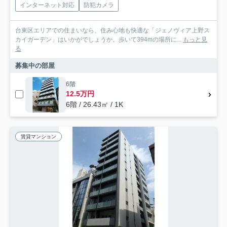
インターネット対応
防犯カメラ
台東区エリアでの住まいなら、住み心地も快適な「ジェノヴィア上野ス
カイガーデン」はいかがでしょうか。歩いて394mの場所に...
もっと見
る
募集中の部屋
6階
12.5万円
6階 / 26.43㎡ / 1K
賃貸マンション