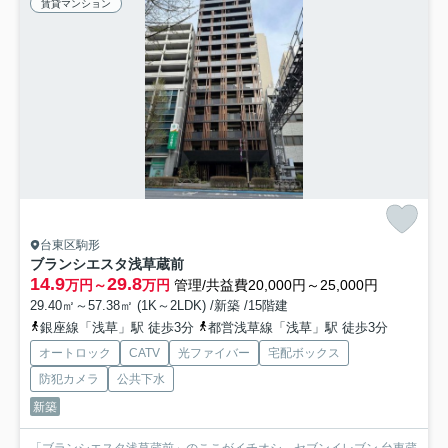
賃貸マンション
台東区駒形
ブランシエスタ浅草蔵前
14.9
29.8
万円～
万円
管理/共益費20,000円～25,000円
29.40㎡～57.38㎡ (1K～2LDK) /新築 /15階建
銀座線「浅草」駅 徒歩3分
都営浅草線「浅草」駅 徒歩3分
オートロック
CATV
光ファイバー
宅配ボックス
防犯カメラ
公共下水
新築
「ブランシエスタ浅草蔵前」のここがイチオシ。セブンイレブン 台東蔵