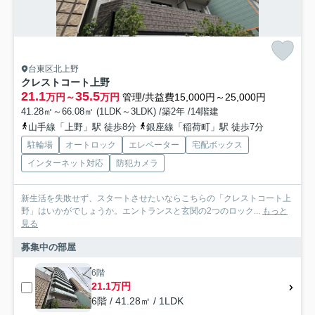
台東区北上野
クレストコート上野
21.1
35.5
万円～
万円
管理/共益費15,000円～25,000円
41.28㎡～66.08㎡ (1LDK～3LDK) /築2年 /14階建
山手線「上野」駅 徒歩8分
銀座線「稲荷町」駅 徒歩7分
駐輪場
オートロック
エレベーター
宅配ボックス
インターネット対応
防犯カメラ
新生活を失敗せず、スタートさせたいならこちらの「クレストコート上
野」はいかがでしょうか。エントランスと玄関の2つのロック...
もっと
見る
募集中の部屋
6階
21.1万円
6階 / 41.28㎡ / 1LDK