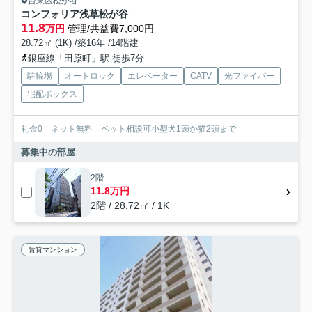
台東区松が谷
コンフォリア浅草松が谷
11.8
万円
管理/共益費7,000円
28.72㎡ (1K) /築16年 /14階建
銀座線「田原町」駅 徒歩7分
駐輪場
オートロック
エレベーター
CATV
光ファイバー
宅配ボックス
礼金0 ネット無料 ペット相談可小型犬1頭か猫2頭まで
募集中の部屋
2階
11.8万円
2階 / 28.72㎡ / 1K
賃貸マンション