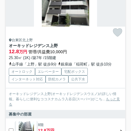
台東区北上野
オーキッドレジデンス上野
12.8
万円
管理/共益費10,000円
25.30㎡ (1K) /築7年 /15階建
山手線「上野」駅 徒歩9分
銀座線「稲荷町」駅 徒歩10分
オートロック
エレベーター
宅配ボックス
インターネット対応
防犯カメラ
公共下水
オーキッドレジデンス上野(オーキッドレジデンスウエノ)の詳しい情
報。暮らしに便利なココスナカムラ入谷店(スーパー)がこち...
もっと見
る
募集中の部屋
8階
12.8万円