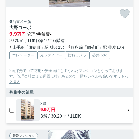
台東区三筋
大野コーポ
9.9
万円
管理/共益費-
30.20㎡ (1LDK) /築44年 /7階建
山手線「御徒町」駅 徒歩13分
銀座線「稲荷町」駅 徒歩10分
エレベーター
光ファイバー
防犯カメラ
公共下水
2面採光でいて防犯や安全面にもすぐれたマンションとなっておりま
す。管理会社による巡回点検があるので、防犯レベルも高いです...
もっ
と見る
募集中の部屋
3階
9.9万円
3階 / 30.20㎡ / 1LDK
賃貸マンション