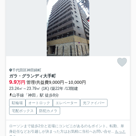
千代田区神田錦町
ガラ・グランディ大手町
9.9
万円
管理/共益費9,000円～10,000円
23.24㎡～23.79㎡ (1K) /築22年 /13階建
山手線「神田」駅 徒歩8分
駐輪場
オートロック
エレベーター
光ファイバー
宅配ボックス
防犯カメラ
ローソンまで徒歩2分と近場にコンビニがあるのもポイント。転勤、単
身赴任などお引越しが決まった方はお気軽に当社へお問い合せ...
もっと