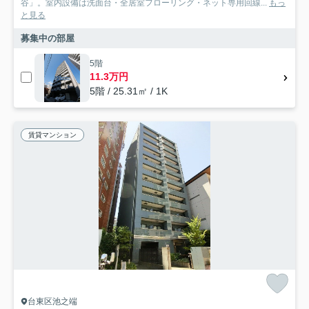
谷」。室内設備は洗面台・全居室フローリング・ネット専用回線...
もっ
と見る
募集中の部屋
5階
11.3万円
5階 / 25.31㎡ / 1K
賃貸マンション
台東区池之端