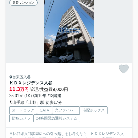
賃貸マンション
台東区入谷
ＫＤＸレジデンス入谷
11.3
万円
管理/共益費9,000円
25.31㎡ (1K) /築19年 /13階建
山手線「上野」駅 徒歩17分
オートロック
CATV
光ファイバー
宅配ボックス
防犯カメラ
24時間緊急通報システム
日比谷線入谷駅周辺への引っ越しをお考えなら「ＫＤＸレジデンス入