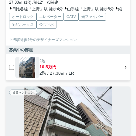
27.38㎡ (1R) /築12年 /5階建
日比谷線「上野」駅 徒歩4分
山手線「上野」駅 徒歩8分
銀座線「上野」駅 徒歩6分
オートロック
エレベーター
CATV
光ファイバー
宅配ボックス
公共下水
上野駅徒歩4分のデザイナーズマンション
募集中の部屋
2階
10.5万円
2階 / 27.38㎡ / 1R
賃貸マンション