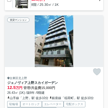
8階 / 25.30㎡ / 1K
賃貸マンション
台東区北上野
ジェノヴィア上野スカイガーデン
12.5
万円
管理/共益費15,000円
26.43㎡ (1K) /築8年 /9階建
山手線「上野」駅 徒歩10分
銀座線「稲荷町」駅 徒歩10分
駐輪場
オートロック
エレベーター
宅配ボックス