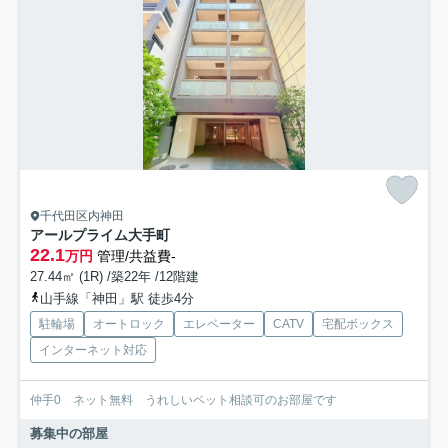
千代田区内神田
アールプライム大手町
22.1
万円
管理/共益費-
27.44㎡ (1R) /築22年 /12階建
山手線「神田」駅 徒歩4分
駐輪場
オートロック
エレベーター
CATV
宅配ボックス
インターネット対応
仲手0 ネット無料 うれしいペット相談可のお部屋です
募集中の部屋