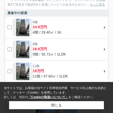
前3丁目店まで徒歩5分と近場にコンビニがあるのもポイン...
もっと見る
募集中の部屋
4階
14.9万円
4階 / 29.40㎡ / 1K
9階
18.9万円
9階 / 35.72㎡ / 1LDK
11階
19万円
11階 / 37.60㎡ / 1LDK
当サイトでは、お客様の当サイト利用状況把握、サービス向上検討を目的と
すべて見る（全6戸）
して、クッキー（Cookie）を使用しています。
詳しくは、当社の
「Cookieの取扱いについて」
をご確認ください。
閉じる
賃貸マンション