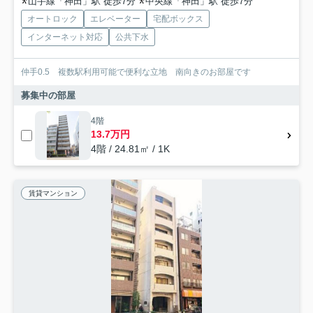
山手線「神田」駅 徒歩7分
中央線「神田」駅 徒歩7分
オートロック
エレベーター
宅配ボックス
インターネット対応
公共下水
仲手0.5 複数駅利用可能で便利な立地 南向きのお部屋です
募集中の部屋
4階
13.7万円
4階 / 24.81㎡ / 1K
賃貸マンション