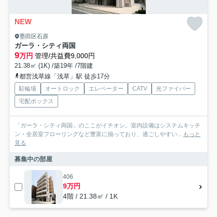
NEW
墨田区石原
ガーラ・シティ両国
9
万円
管理/共益費9,000円
21.38㎡ (1K) /築19年 /7階建
都営浅草線「浅草」駅 徒歩17分
駐輪場
オートロック
エレベーター
CATV
光ファイバー
宅配ボックス
「ガーラ・シティ両国」のここがイチオシ。室内設備はシステムキッチ
ン・全居室フローリングなど豊富に揃っており、過ごしやすい...
もっと
見る
募集中の部屋
406
9万円
4階 / 21.38㎡ / 1K