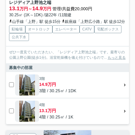
レジディア上野池之端
13.1
14.9
万円～
万円
管理/共益費20,000円
30.25㎡ (1K～1DK) /築22年 /11階建
山手線「上野」駅 徒歩15分
銀座線「上野広小路」駅 徒歩12分
駐輪場
オートロック
エレベーター
CATV
宅配ボックス
公共下水
ぜひ一度見ていただきたい、「レジディア上野池之端」です。最寄りの
公園上野公園(徒歩1分)。浴室乾燥機を備え付けているので...
もっと見る
募集中の部屋
3階
14.9万円
3階 / 30.25㎡ / 1DK
4階
13.1万円
4階 / 30.25㎡ / 1K