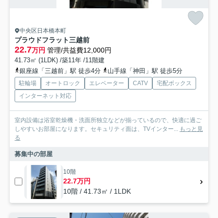
中央区日本橋本町
プラウドフラット三越前
22.7
万円
管理/共益費12,000円
41.73㎡ (1LDK) /築11年 /11階建
銀座線「三越前」駅 徒歩4分
山手線「神田」駅 徒歩5分
駐輪場
オートロック
エレベーター
CATV
宅配ボックス
インターネット対応
室内設備は浴室乾燥機・洗面所独立などが揃っているので、快適に過ご
しやすいお部屋になります。セキュリティ面は、TVインター...
もっと見
る
募集中の部屋
10階
22.7万円
10階 / 41.73㎡ / 1LDK