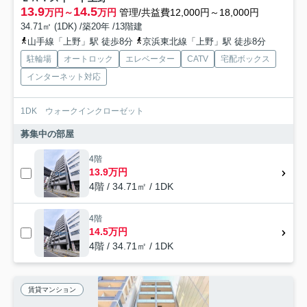
13.9
14.5
万円～
万円
管理/共益費12,000円～18,000円
34.71㎡ (1DK) /築20年 /13階建
山手線「上野」駅 徒歩8分
京浜東北線「上野」駅 徒歩8分
駐輪場
オートロック
エレベーター
CATV
宅配ボックス
インターネット対応
1DK ウォークインクローゼット
募集中の部屋
4階
13.9万円
4階 / 34.71㎡ / 1DK
4階
14.5万円
4階 / 34.71㎡ / 1DK
賃貸マンション