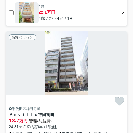
4階
22.1万円
4階 / 27.44㎡ / 1R
賃貸マンション
千代田区神田司町
Ａｎｖｉｌｌｅ神田司町
13.7
万円
管理/共益費-
24.81㎡ (1K) /築9年 /12階建