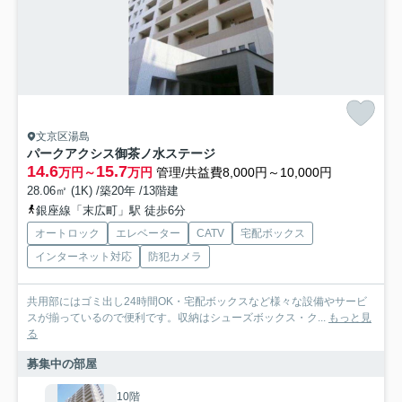
文京区湯島
パークアクシス御茶ノ水ステージ
14.6
15.7
万円～
万円
管理/共益費8,000円～10,000円
28.06㎡ (1K) /築20年 /13階建
銀座線「末広町」駅 徒歩6分
オートロック
エレベーター
CATV
宅配ボックス
インターネット対応
防犯カメラ
共用部にはゴミ出し24時間OK・宅配ボックスなど様々な設備やサービ
スが揃っているので便利です。収納はシューズボックス・ク...
もっと見
る
募集中の部屋
10階