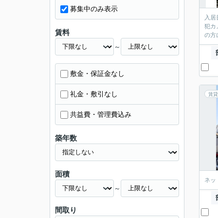
募集中のみ表示
入居
犯カ
賃料
の方
～
敷金・保証金なし
礼金・敷引なし
賃貸
共益費・管理費込み
築年数
面積
ネッ
～
間取り