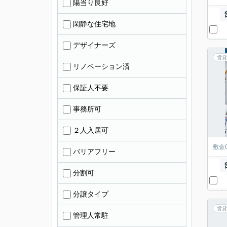
陽当り良好
閑静な住宅地
デザイナーズ
賃貸
リノベーション済
保証人不要
事務所可
２人入居可
敷金
バリアフリー
分割可
分譲タイプ
賃貸
管理人常駐