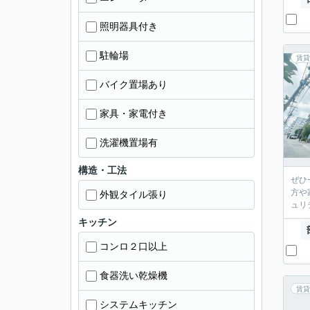
照明器具付き
駐輪場
賃貸
バイク置場あり
家具・家電付き
洗濯機置場有
構造・工法
ぜひ
方や
外観タイル張り
ュリ
キッチン
コンロ２口以上
食器洗い乾燥機
賃貸
システムキッチン