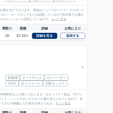
機を備え付けております。収納はシューズボックス・クロゼット
ーホン・オートロックなどを設置しているので安全面でも優れ
がマンションを巡回しているので...
もっと見る
間取り
面積
詳細
お気に入り
1K
22.33㎡
詳細を見る
追加する
駐輪場
オートロック
エレベーター
CATV
光ファイバー
宅配ボックス
4時間OKなどが揃っております。セキュリティ面は、TVイン
ゼット・シューズボックスなどが備え付けられているので、衣
カビや雑菌などの発生が抑えられま...
もっと見る
間取り
面積
詳細
お気に入り