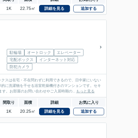
1K
22.75㎡
詳細を見る
追加する
駐輪場
オートロック
エレベーター
宅配ボックス
インターネット対応
防犯カメラ
ックスは在宅・不在問わずに利用できるので、日中家にいない
率的に洗濯物を干せる浴室乾燥機付きのマンションです。セキ
す。お部屋のお問い合わせやご入居時期の...
もっと見る
間取り
面積
詳細
お気に入り
1K
20.25㎡
詳細を見る
追加する