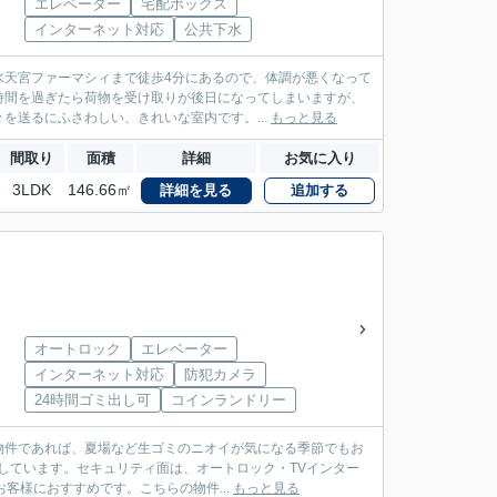
エレベーター
宅配ボックス
インターネット対応
公共下水
水天宮ファーマシィまで徒歩4分にあるので、体調が悪くなって
時間を過ぎたら荷物を受け取りが後日になってしまいますが、
を送るにふさわしい、きれいな室内です。...
もっと見る
間取り
面積
詳細
お気に入り
3LDK
146.66㎡
詳細を見る
追加する
オートロック
エレベーター
インターネット対応
防犯カメラ
24時間ゴミ出し可
コインランドリー
能物件であれば、夏場など生ゴミのニオイが気になる季節でもお
しています。セキュリティ面は、オートロック・TVインター
客様におすすめです。こちらの物件...
もっと見る