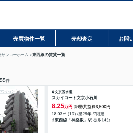
売買物件一覧
売却査定
お問
東西線の賃貸一覧
社サンコーホーム
55
件
マンション
文京区
水道
スカイコート文京小石川
8.25
万円
管理/共益費6,500円
18.03㎡ (1R) /築29年 /7階建
東西線
「
神楽坂
」駅 徒歩14分