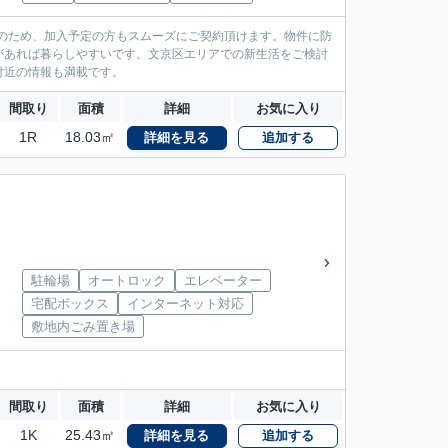
のため、加入予定の方もスムーズにご契約頂けます。物件に防
があれば暮らしやすいです。文京区エリアでの新生活をご検討
付近の情報も満載です。
間取り
面積
詳細
お気に入り
1R
18.03㎡
詳細を見る
追加する
駐輪場
オートロック
エレベーター
宅配ボックス
インターネット対応
敷地内ごみ置き場
間取り
面積
詳細
お気に入り
1K
25.43㎡
詳細を見る
追加する