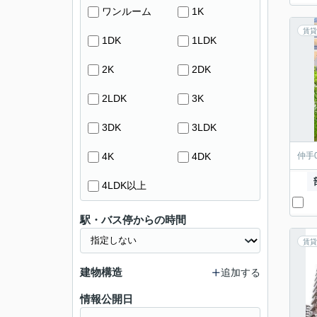
ワンルーム
1K
賃貸
1DK
1LDK
2K
2DK
2LDK
3K
3DK
3LDK
4K
4DK
仲手
4LDK以上
駅・バス停からの時間
賃貸
建物構造
追加する
情報公開日