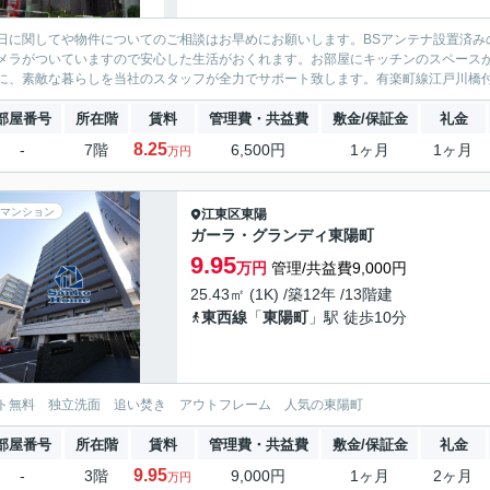
日に関してや物件についてのご相談はお早めにお願いします。BSアンテナ設置済み
メラがついていますので安心した生活がおくれます。お部屋にキッチンのスペース
に、素敵な暮らしを当社のスタッフが全力でサポート致します。有楽町線江戸川橋
部屋番号
所在階
賃料
管理費・共益費
敷金/保証金
礼金
8.25
-
7階
6,500円
1ヶ月
1ヶ月
万円
マンション
江東区
東陽
ガーラ・グランディ東陽町
9.95
万円
管理/共益費9,000円
25.43㎡ (1K) /築12年 /13階建
東西線
「
東陽町
」駅 徒歩10分
ト無料 独立洗面 追い焚き アウトフレーム 人気の東陽町
部屋番号
所在階
賃料
管理費・共益費
敷金/保証金
礼金
9.95
-
3階
9,000円
1ヶ月
2ヶ月
万円