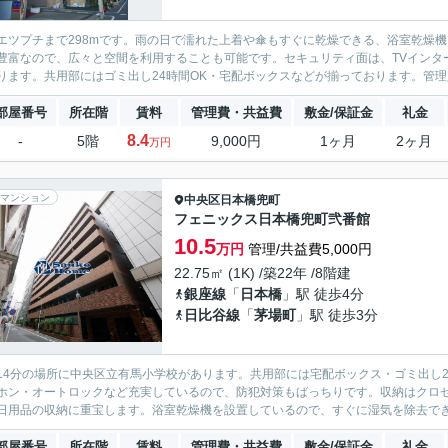
エツプチまで298mです。雨の日で濡れた上着や傘もすぐに乾燥できる、浴室乾燥
豊富なので、広々と空間を利用することも可能です。セキュリティ面は、TVインタ
ります。共用部にはゴミ出し24時間OK・宅配ボックスなどが揃っております。管理人
部屋番号
所在階
賃料
管理費・共益費
敷金/保証金
礼金
8.4
-
5階
9,000円
1ヶ月
2ヶ月
万円
マンション
中央区
日本橋兜町
フェニックス日本橋兜町弐番館
10.5
万円
管理/共益費5,000円
22.75㎡ (1K) /築22年 /8階建
銀座線
「
日本橋
」駅 徒歩4分
日比谷線
「
茅場町
」駅 徒歩3分
14分の場所に中央区立有馬小学校があります。共用部には宅配ボックス・ゴミ出し2
ホン・オートロックなど充実しているので、防犯対策もばっちりです。収納はクロ
日用品の収納に重宝します。浴室乾燥機を設置しているので、すぐに湿気を除去できて
部屋番号
所在階
賃料
管理費・共益費
敷金/保証金
礼金