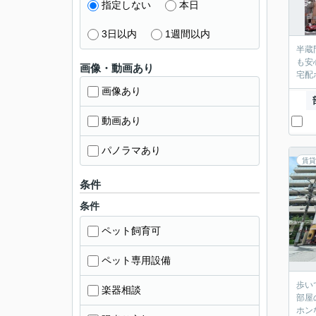
指定しない
本日
3日以内
1週間以内
半蔵
も安
画像・動画あり
宅配
画像あり
動画あり
パノラマあり
賃貸
条件
条件
ペット飼育可
ペット専用設備
歩い
楽器相談
部屋
ホン