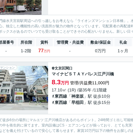
門線水天宮前駅周辺への引っ越しをお考えなら「ライオンズマンション日本橋」。
心。独立した機能性の高い洗面所が魅力の物件となっています。宅配業者の再配達
ボックスがあるのでいつでも受け取ることができその心配がいりません。新しい日々
部屋番号
所在階
賃料
管理費・共益費
敷金/保証金
礼金
77
-
1-2階
-
0万円
1ヶ月
万円
マンション
文京区
関口
マイナビＳＴＡＹパレス江戸川橋
8.3
万円
管理/共益費11,000円
17.10㎡ (1R) /築35年 /11階建
東西線
「
神楽坂
」駅 徒歩10分
東西線
「
早稲田
」駅 徒歩15分
て徒歩6分の場所にマルエツ 江戸川橋店があるのもポイント。24時間ゴミ出し可
の中を衛生的に保てます。室内設備はCS・エアコンなどが揃っており、とても充実
などを備え付けているので安心して暮らせます。家賃10万円以下の物件をお探しのお