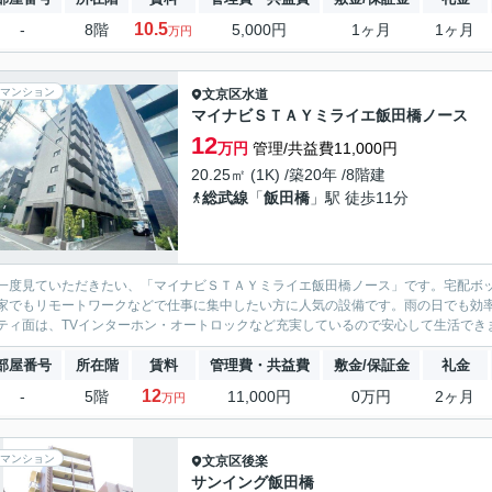
10.5
-
8階
5,000円
1ヶ月
1ヶ月
万円
マンション
文京区
水道
マイナビＳＴＡＹミライエ飯田橋ノース
12
万円
管理/共益費11,000円
20.25㎡ (1K) /築20年 /8階建
総武線
「
飯田橋
」駅 徒歩11分
一度見ていただきたい、「マイナビＳＴＡＹミライエ飯田橋ノース」です。宅配ボ
家でもリモートワークなどで仕事に集中したい方に人気の設備です。雨の日でも効
ティ面は、TVインターホン・オートロックなど充実しているので安心して生活できま
部屋番号
所在階
賃料
管理費・共益費
敷金/保証金
礼金
12
-
5階
11,000円
0万円
2ヶ月
万円
マンション
文京区
後楽
サンイング飯田橋