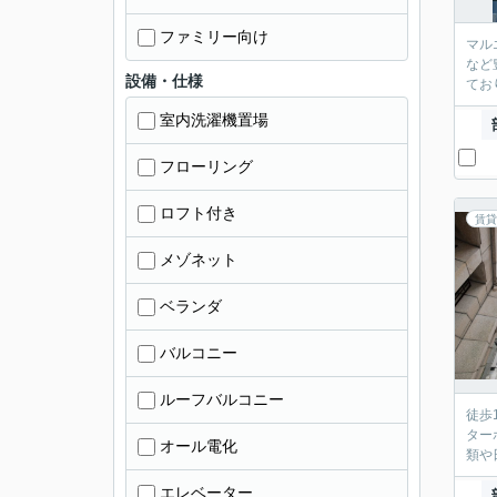
ファミリー向け
マル
など
設備・仕様
てお
室内洗濯機置場
フローリング
ロフト付き
賃貸
メゾネット
ベランダ
バルコニー
ルーフバルコニー
徒歩
ター
オール電化
類や
エレベーター