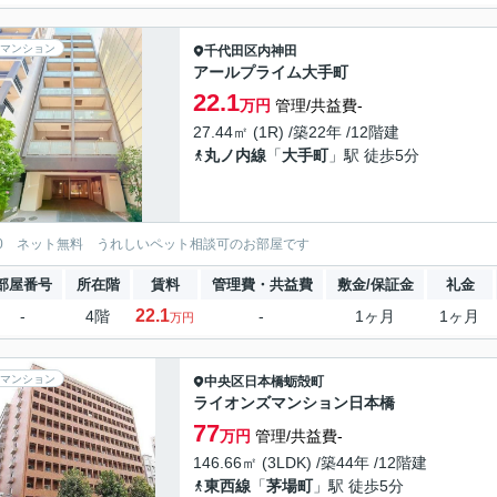
マンション
千代田区
内神田
アールプライム大手町
22.1
万円
管理/共益費-
27.44㎡ (1R) /築22年 /12階建
丸ノ内線
「
大手町
」駅 徒歩5分
0 ネット無料 うれしいペット相談可のお部屋です
部屋番号
所在階
賃料
管理費・共益費
敷金/保証金
礼金
22.1
-
4階
-
1ヶ月
1ヶ月
万円
マンション
中央区
日本橋蛎殻町
ライオンズマンション日本橋
77
万円
管理/共益費-
146.66㎡ (3LDK) /築44年 /12階建
東西線
「
茅場町
」駅 徒歩5分