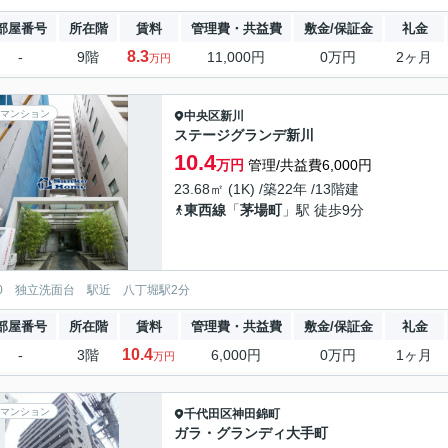
部屋番号
所在階
賃料
管理費・共益費
敷金/保証金
礼金
8.3
-
9階
11,000円
0万円
2ヶ月
万円
マンション
中央区
新川
ステージグランデ新川
10.4
万円
管理/共益費6,000円
23.68㎡ (1K) /築22年 /13階建
東西線
「
茅場町
」駅 徒歩9分
0 独立洗面台 駅近 八丁堀駅2分
部屋番号
所在階
賃料
管理費・共益費
敷金/保証金
礼金
10.4
-
3階
6,000円
0万円
1ヶ月
万円
マンション
千代田区
神田錦町
ガラ・グランディ大手町