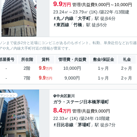
9.9
万円
管理/共益費9,000円～10,000円
23.24㎡～23.79㎡ (1K) /築22年 /13階建
丸ノ内線
「
大手町
」駅 徒歩6分
東西線
「
竹橋
」駅 徒歩5分
ソンまで徒歩2分と近場にコンビニがあるのもポイント。転勤、単身赴任などお引
アや丸ノ内線大手町付近の情報が豊富です。
部屋番号
所在階
賃料
管理費・共益費
敷金/保証金
礼金
9.9
-
2階
10,000円
1ヶ月
2ヶ月
万円
9.9
-
7階
9,000円
1ヶ月
2ヶ月
万円
マンション
中央区
新川
ガラ・ステージ日本橋茅場町
8.4
万円
管理/共益費9,000円
22.33㎡ (1K) /築24年 /10階建
日比谷線
「
茅場町
」駅 徒歩7分