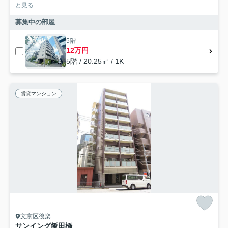
と見る
募集中の部屋
5階
12万円
5階 / 20.25㎡ / 1K
賃貸マンション
文京区後楽
サンイング飯田橋