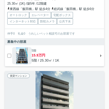
25.30㎡ (1K) /築5年 /12階建
東西線「飯田橋」駅 徒歩4分
総武線「飯田橋」駅 徒歩6分
オートロック
エレベーター
宅配ボックス
インターネット対応
防犯カメラ
公共下水
仲手0 礼金0 うれしいペット相談可のお部屋です
募集中の部屋
5階
15.9万円
5階 / 25.30㎡ / 1K
賃貸マンション