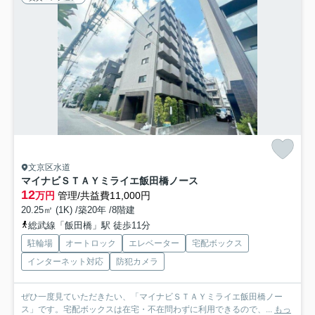
文京区水道
マイナビＳＴＡＹミライエ飯田橋ノース
12
万円
管理/共益費11,000円
20.25㎡ (1K) /築20年 /8階建
総武線「飯田橋」駅 徒歩11分
駐輪場
オートロック
エレベーター
宅配ボックス
インターネット対応
防犯カメラ
ぜひ一度見ていただきたい、「マイナビＳＴＡＹミライエ飯田橋ノー
ス」です。宅配ボックスは在宅・不在問わずに利用できるので、...
もっ