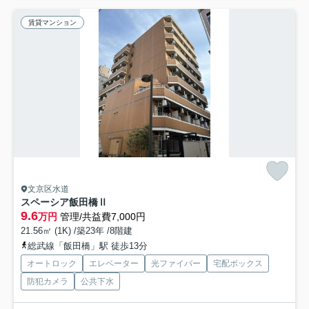
賃貸マンション
文京区水道
スペーシア飯田橋Ⅱ
9.6
万円
管理/共益費7,000円
21.56㎡ (1K) /築23年 /8階建
総武線「飯田橋」駅 徒歩13分
オートロック
エレベーター
光ファイバー
宅配ボックス
防犯カメラ
公共下水