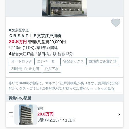
文京区水道
ＣＲＥＡＴＩＦ文京江戸川橋
20.8
万円
管理/共益費20,000円
42.13㎡ (1LDK) /築1年 /7階建
都営大江戸線「飯田橋」駅 徒歩13分
オートロック
エレベーター
宅配ボックス
敷地内ごみ置き場
24時間ゴミ出し可
公共下水
歩いて360mの場所に、マルエツ 江戸川橋店があります。共用部には宅
配ボックス・ゴミ出し24時間OKなど様々な設備やサー...
もっと見る
募集中の部屋
3階
20.8万円
3階 / 42.13㎡ / 1LDK