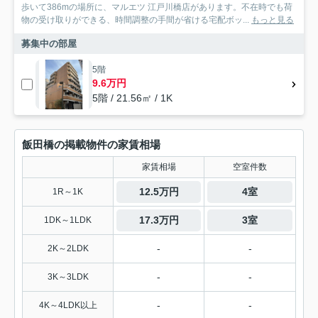
歩いて386mの場所に、マルエツ 江戸川橋店があります。不在時でも荷
物の受け取りができる、時間調整の手間が省ける宅配ボッ...
もっと見る
募集中の部屋
5階
9.6万円
5階 / 21.56㎡ / 1K
飯田橋の掲載物件の家賃相場
家賃相場
空室件数
12.5万円
4室
1R～1K
17.3万円
3室
1DK～1LDK
-
-
2K～2LDK
-
-
3K～3LDK
-
-
4K～4LDK以上