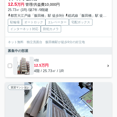
12.5
万円
管理/共益費10,000円
25.73㎡ (1R) /築7年 /9階建
都営大江戸線「飯田橋」駅 徒歩9分
総武線「飯田橋」駅 徒歩10分
駐輪場
オートロック
エレベーター
宅配ボックス
インターネット対応
防犯カメラ
ネット無料 独立洗面台 飯田橋駅が徒歩9分の好立地
募集中の部屋
4階
12.5万円
4階 / 25.73㎡ / 1R
賃貸マンション