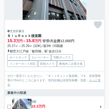
文京区春日
ＢｌｕＲｏｃｋ後楽園
15.3
15.8
万円～
万円
管理/共益費12,000円
25.27㎡～25.29㎡ (1DK) /築3年 /15階建
都営大江戸線「飯田橋」駅 徒歩11分
オートロック
エレベーター
宅配ボックス
インターネット対応
防犯カメラ
敷地内ごみ置き場
ぜひ一度見ていただきたい、「ＢｌｕＲｏｃｋ後楽園」です。富坂警察
署が76mのところにあります。室内設備は浴室乾燥機・洗面...
もっと見
る
募集中の部屋
3階
15.3万円