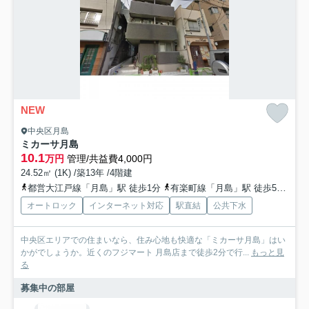
NEW
中央区月島
ミカーサ月島
10.1
万円
管理/共益費4,000円
24.52㎡ (1K) /築13年 /4階建
都営大江戸線「月島」駅 徒歩1分
有楽町線「月島」駅 徒歩5分
都
オートロック
インターネット対応
駅直結
公共下水
中央区エリアでの住まいなら、住み心地も快適な「ミカーサ月島」はい
かがでしょうか。近くのフジマート 月島店まで徒歩2分で行...
もっと見
る
募集中の部屋