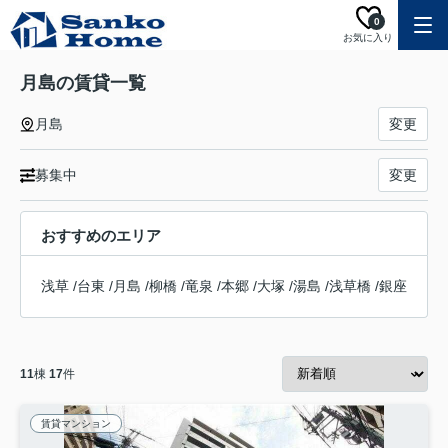
0
お気に入り
月島の賃貸一覧
月島
変更
募集中
変更
おすすめのエリア
浅草
/
台東
/
月島
/
柳橋
/
竜泉
/
本郷
/
大塚
/
湯島
/
浅草橋
/
銀座
11
棟
17
件
賃貸マンション