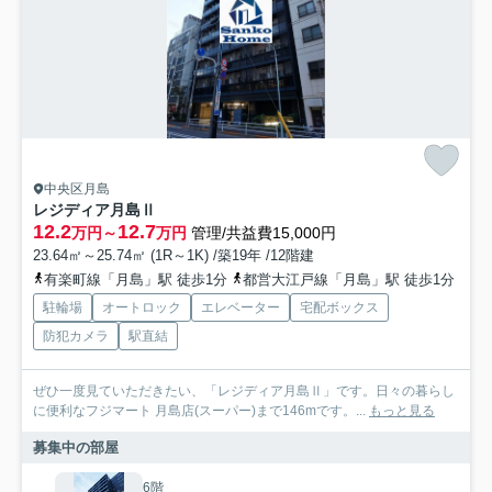
中央区月島
レジディア月島Ⅱ
12.2
12.7
万円～
万円
管理/共益費15,000円
23.64㎡～25.74㎡ (1R～1K) /築19年 /12階建
有楽町線「月島」駅 徒歩1分
都営大江戸線「月島」駅 徒歩1分
駐輪場
オートロック
エレベーター
宅配ボックス
防犯カメラ
駅直結
ぜひ一度見ていただきたい、「レジディア月島Ⅱ」です。日々の暮らし
に便利なフジマート 月島店(スーパー)まで146mです。...
もっと見る
募集中の部屋
6階