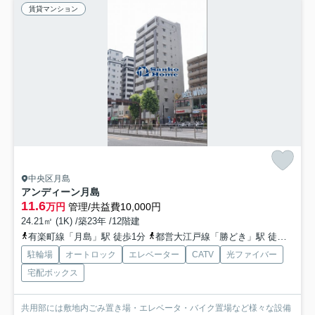
賃貸マンション
中央区月島
アンディーン月島
11.6
万円
管理/共益費10,000円
24.21㎡ (1K) /築23年 /12階建
有楽町線「月島」駅 徒歩1分
都営大江戸線「勝どき」駅 徒歩9分
駐輪場
オートロック
エレベーター
CATV
光ファイバー
宅配ボックス
共用部には敷地内ごみ置き場・エレベータ・バイク置場など様々な設備