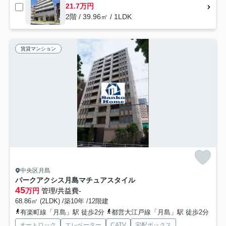
21.7万円
2階 / 39.96㎡ / 1LDK
賃貸マンション
中央区月島
パークアクシス月島マチュアスタイル
45
万円
管理/共益費-
68.86㎡ (2LDK) /築10年 /12階建
有楽町線「月島」駅 徒歩2分
都営大江戸線「月島」駅 徒歩2分
オートロック
エレベーター
CATV
宅配ボックス