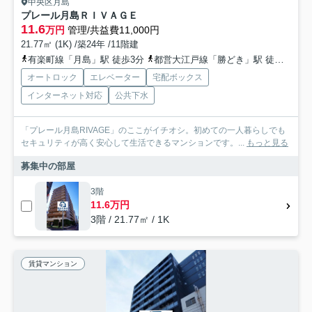
中央区月島
プレール月島ＲＩＶＡＧＥ
11.6
万円
管理/共益費11,000円
21.77㎡ (1K) /築24年 /11階建
有楽町線「月島」駅 徒歩3分
都営大江戸線「勝どき」駅 徒歩5分
オートロック
エレベーター
宅配ボックス
インターネット対応
公共下水
「プレール月島RIVAGE」のここがイチオシ。初めての一人暮らしでも
セキュリティが高く安心して生活できるマンションです。...
もっと見る
募集中の部屋
3階
11.6万円
3階 / 21.77㎡ / 1K
賃貸マンション