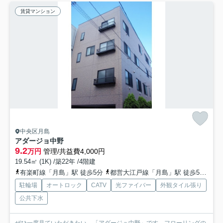
賃貸マンション
中央区月島
アダージョ中野
9.2
万円
管理/共益費4,000円
19.54㎡ (1K) /築22年 /4階建
有楽町線「月島」駅 徒歩5分
都営大江戸線「月島」駅 徒歩5分
都
駐輪場
オートロック
CATV
光ファイバー
外観タイル張り
公共下水