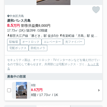
中央区月島
菱和パレス月島
8.5
万円
管理/共益費8,000円
17.73㎡ (1K) /築28年 /10階建
都営大江戸線「勝どき」駅 徒歩5分
有楽町線「月島」駅 徒歩10分
駐輪場
オートロック
エレベーター
光ファイバー
宅配ボックス
防犯カメラ
セキュリティ面は、オートロック・TVインターホンなどを備え付けてい
るので安心して暮らせます。共用部には宅配ボックス・ゴミ...
もっと見
る
募集中の部屋
8階
8.5万円
8階 / 17.73㎡ / 1K