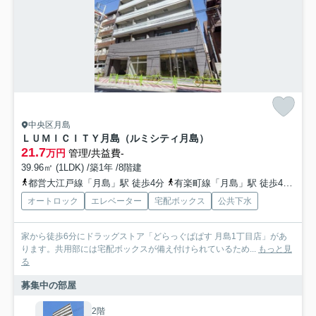
中央区月島
ＬＵＭＩＣＩＴＹ月島（ルミシティ月島）
21.7
万円
管理/共益費-
39.96㎡ (1LDK) /築1年 /8階建
都営大江戸線「月島」駅 徒歩4分
有楽町線「月島」駅 徒歩4分
都
オートロック
エレベーター
宅配ボックス
公共下水
家から徒歩6分にドラッグストア「どらっぐぱぱす 月島1丁目店」があ
ります。共用部には宅配ボックスが備え付けられているため...
もっと見
る
募集中の部屋
2階