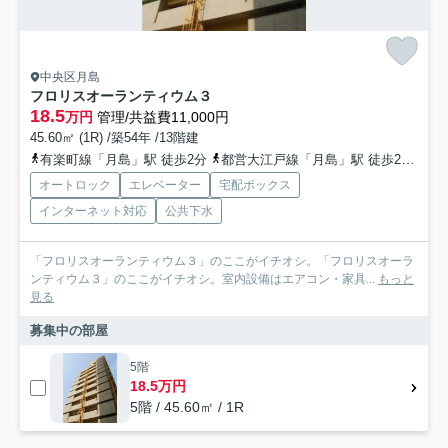
中央区月島
フロリスオーランティウム３
18.5
万円
管理/共益費11,000円
45.60㎡ (1R) /築54年 /13階建
有楽町線「月島」駅 徒歩2分
都営大江戸線「月島」駅 徒歩2分
都
オートロック
エレベーター
宅配ボックス
インターネット対応
公共下水
「フロリスオーランティウム３」のここがイチオシ。「フロリスオーラ
ンティウム３」のここがイチオシ。室内設備はエアコン・家具...
もっと
見る
募集中の部屋
5階
18.5万円
5階 / 45.60㎡ / 1R