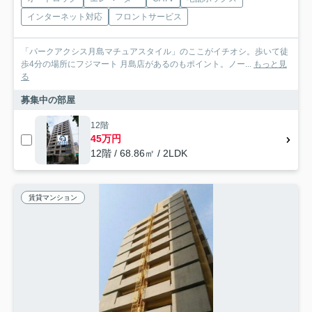
インターネット対応
フロントサービス
「パークアクシス月島マチュアスタイル」のここがイチオシ。歩いて徒
歩4分の場所にフジマート 月島店があるのもポイント。ノー...
もっと見
る
募集中の部屋
12階
45万円
12階 / 68.86㎡ / 2LDK
賃貸マンション