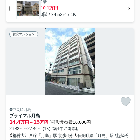
3階
10.1万円
3階 / 24.52㎡ / 1K
賃貸マンション
中央区月島
プライマル月島
14.4
15
万円～
万円
管理/共益費10,000円
26.42㎡～27.46㎡ (1K) /築4年 /10階建
都営大江戸線「月島」駅 徒歩3分
有楽町線「月島」駅 徒歩3分