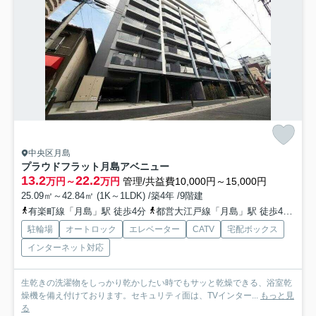
中央区月島
プラウドフラット月島アベニュー
13.2
22.2
万円～
万円
管理/共益費10,000円～15,000円
25.09㎡～42.84㎡ (1K～1LDK) /築4年 /9階建
有楽町線「月島」駅 徒歩4分
都営大江戸線「月島」駅 徒歩4分
都
駐輪場
オートロック
エレベーター
CATV
宅配ボックス
インターネット対応
生乾きの洗濯物をしっかり乾かしたい時でもサッと乾燥できる、浴室乾
燥機を備え付けております。セキュリティ面は、TVインター...
もっと見
る