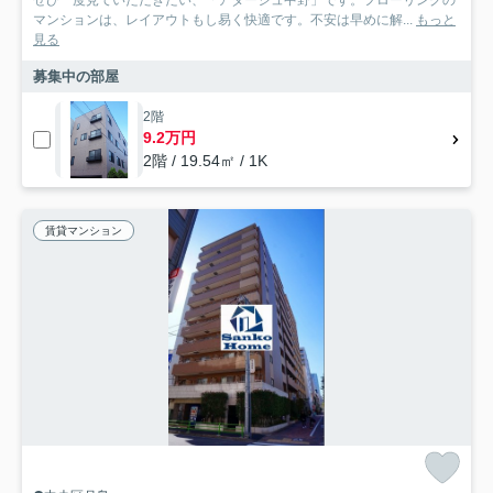
ぜひ一度見ていただきたい、「アダージュ中野」です。フローリングの
マンションは、レイアウトもし易く快適です。不安は早めに解...
もっと
見る
募集中の部屋
2階
9.2万円
2階 / 19.54㎡ / 1K
賃貸マンション