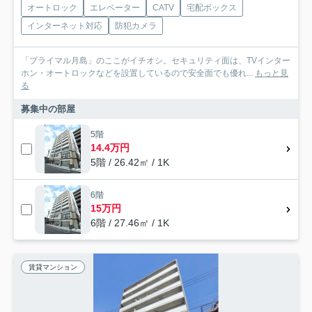
オートロック
エレベーター
CATV
宅配ボックス
インターネット対応
防犯カメラ
「プライマル月島」のここがイチオシ。セキュリティ面は、TVインター
ホン・オートロックなどを設置しているので安全面でも優れ...
もっと見
る
募集中の部屋
5階
14.4万円
5階 / 26.42㎡ / 1K
6階
15万円
6階 / 27.46㎡ / 1K
賃貸マンション