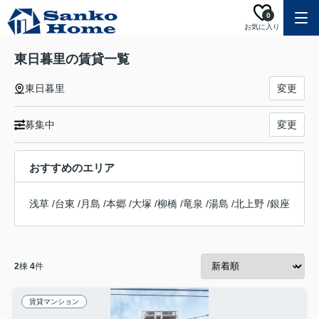
0
お気に入り
東日暮里の賃貸一覧
東日暮里
変更
募集中
変更
おすすめのエリア
浅草
/
台東
/
月島
/
本郷
/
大塚
/
柳橋
/
竜泉
/
湯島
/
北上野
/
銀座
2
棟
4
件
賃貸マンション