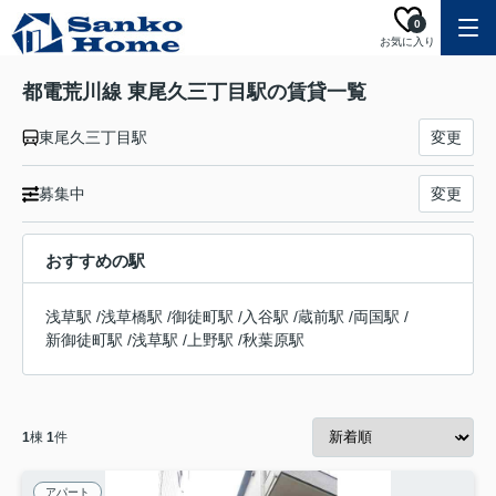
0
お気に入り
都電荒川線 東尾久三丁目駅の賃貸一覧
東尾久三丁目駅
変更
募集中
変更
おすすめの駅
浅草駅
/
浅草橋駅
/
御徒町駅
/
入谷駅
/
蔵前駅
/
両国駅
/
新御徒町駅
/
浅草駅
/
上野駅
/
秋葉原駅
1
棟
1
件
アパート