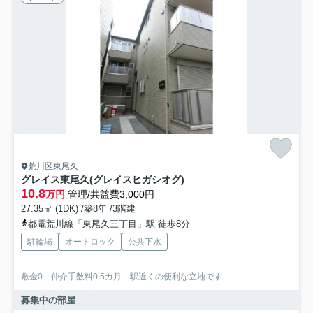
荒川区東尾久
グレイス東尾久(グレイスヒガシオグ)
10.8
万円
管理/共益費3,000円
27.35㎡ (1DK) /築8年 /3階建
都電荒川線「東尾久三丁目」駅 徒歩8分
駐輪場
オートロック
公共下水
敷金0 仲介手数料0.5カ月 駅近くの便利な立地です
募集中の部屋