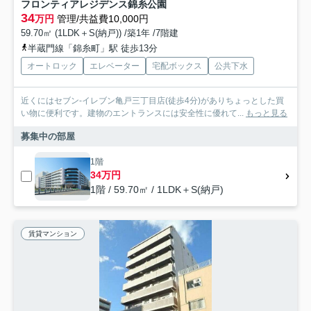
フロンティアレジデンス錦糸公園
34
万円
管理/共益費10,000円
59.70㎡ (1LDK＋S(納戸)) /築1年 /7階建
半蔵門線「錦糸町」駅 徒歩13分
オートロック
エレベーター
宅配ボックス
公共下水
近くにはセブン-イレブン亀戸三丁目店(徒歩4分)がありちょっとした買
い物に便利です。建物のエントランスには安全性に優れて...
もっと見る
募集中の部屋
1階
34万円
1階 / 59.70㎡ / 1LDK＋S(納戸)
賃貸マンション