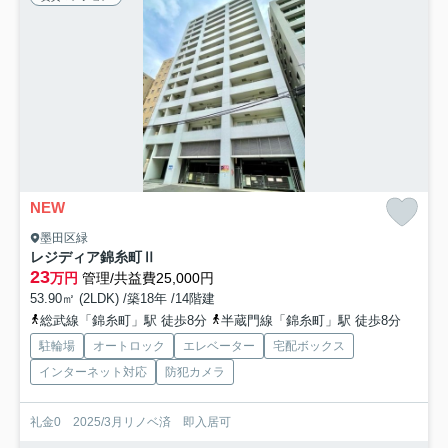
NEW
墨田区緑
レジディア錦糸町Ⅱ
23
万円
管理/共益費25,000円
53.90㎡ (2LDK) /築18年 /14階建
総武線「錦糸町」駅 徒歩8分
半蔵門線「錦糸町」駅 徒歩8分
駐輪場
オートロック
エレベーター
宅配ボックス
インターネット対応
防犯カメラ
礼金0 2025/3月リノベ済 即入居可