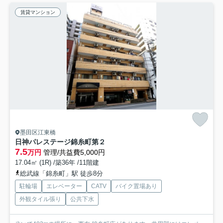
賃貸マンション
墨田区江東橋
日神パレステージ錦糸町第２
7.5
万円
管理/共益費5,000円
17.04㎡ (1R) /築36年 /11階建
総武線「錦糸町」駅 徒歩8分
駐輪場
エレベーター
CATV
バイク置場あり
外観タイル張り
公共下水