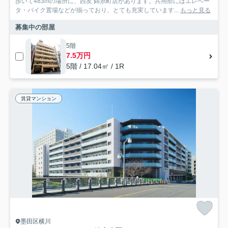
歩いて483mの場所に、西友 錦糸町店があります。共用部にはエレベー
タ・バイク置場などが揃っており、とても充実しています...
もっと見る
募集中の部屋
5階
7.5万円
5階 / 17.04㎡ / 1R
賃貸マンション
墨田区横川