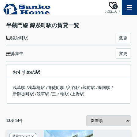
0
お気に入り
半蔵門線 錦糸町駅の賃貸一覧
錦糸町駅
変更
募集中
変更
おすすめの駅
浅草駅
/
浅草橋駅
/
御徒町駅
/
入谷駅
/
蔵前駅
/
両国駅
/
新御徒町駅
/
浅草駅
/
三ノ輪駅
/
上野駅
13
棟
14
件
賃貸マンション