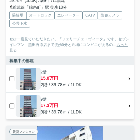
39.78㎡ (1LDK) /築9年 /11階建
総武線「錦糸町」駅 徒歩18分
駐輪場
オートロック
エレベーター
CATV
防犯カメラ
公共下水
ぜひ一度見ていただきたい、「フェリーチェ・ヴィータ」です。セブン
イレブン 墨田石原店まで徒歩5分と近場にコンビニがあるの...
もっと
見る
募集中の部屋
2階
15.8万円
2階 / 39.78㎡ / 1LDK
9階
17.3万円
9階 / 39.78㎡ / 1LDK
賃貸マンション