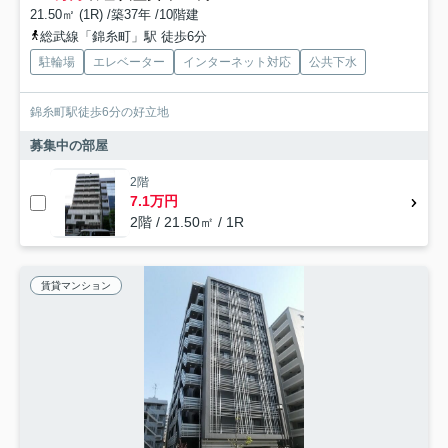
21.50㎡ (1R) /築37年 /10階建
総武線「錦糸町」駅 徒歩6分
駐輪場
エレベーター
インターネット対応
公共下水
錦糸町駅徒歩6分の好立地
募集中の部屋
2階
7.1万円
2階 / 21.50㎡ / 1R
賃貸マンション