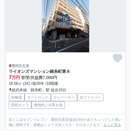
墨田区石原
ライオンズマンション錦糸町第８
7
万円
管理/共益費7,000円
18.56㎡ (1K) /築35年 /10階建
総武本線「錦糸町」駅 徒歩15分
駐輪場
オートロック
エレベーター
光ファイバー
防犯カメラ
敷地内ごみ置き場
近くにはセブンイレブン 墨田石原店(徒歩3分)がありちょっとした買い
物に便利です。収納はシューズボックス・クロゼットなど...
もっと見る