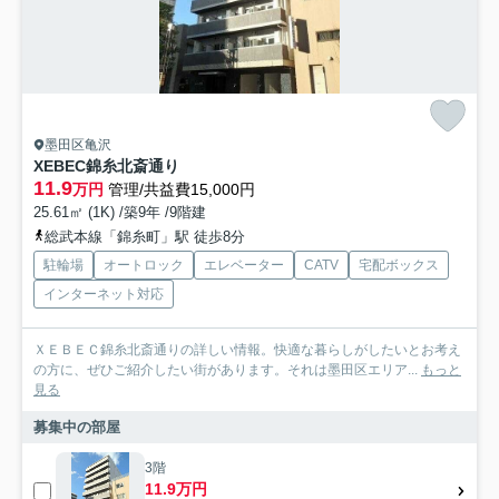
墨田区亀沢
XEBEC錦糸北斎通り
11.9
万円
管理/共益費15,000円
25.61㎡ (1K) /築9年 /9階建
総武本線「錦糸町」駅 徒歩8分
駐輪場
オートロック
エレベーター
CATV
宅配ボックス
インターネット対応
ＸＥＢＥＣ錦糸北斎通りの詳しい情報。快適な暮らしがしたいとお考え
の方に、ぜひご紹介したい街があります。それは墨田区エリア...
もっと
見る
募集中の部屋
3階
11.9万円