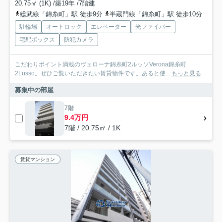
20.75㎡ (1K) /築19年 /7階建
総武線「錦糸町」駅 徒歩9分
半蔵門線「錦糸町」駅 徒歩10分
駐輪場
オートロック
エレベーター
光ファイバー
宅配ボックス
防犯カメラ
こだわりポイント満載のヴェローナ錦糸町2ルッソVerona錦糸町
2Lusso。ぜひご覧いただきたい賃貸物件です。あると使...
もっと見る
募集中の部屋
7階
9.4万円
7階 / 20.75㎡ / 1K
賃貸マンション