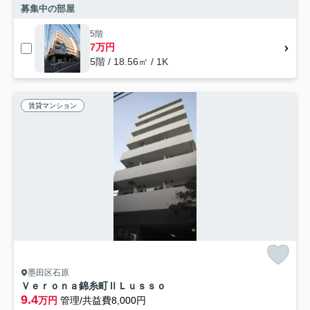
募集中の部屋
5階
7万円
5階 / 18.56㎡ / 1K
賃貸マンション
墨田区石原
Ｖｅｒｏｎａ錦糸町ⅡＬｕｓｓｏ
9.4
万円
管理/共益費8,000円