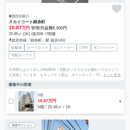
墨田区横川
スカイコート錦糸町
10.87
万円
管理/共益費8,300円
25.95㎡ (1K) /築20年 /7階建
総武本線「錦糸町」駅 徒歩14分
駐輪場
オートロック
エレベーター
CATV
光ファイバー
宅配ボックス
共用部にはゴミ出し24時間OK・宅配ボックスなどが備わっておりとて
も充実しています。セキュリティ面は、オートロック・TV...
もっと見る
募集中の部屋
5階
10.87万円
5階 / 25.95㎡ / 1K
賃貸マンション