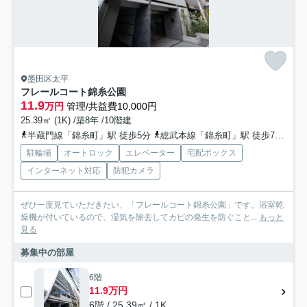
墨田区太平
フレールコート錦糸公園
11.9
万円
管理/共益費10,000円
25.39㎡ (1K) /築8年 /10階建
半蔵門線「錦糸町」駅 徒歩5分
総武本線「錦糸町」駅 徒歩7分
総
駐輪場
オートロック
エレベーター
宅配ボックス
インターネット対応
防犯カメラ
ぜひ一度見ていただきたい、「フレールコート錦糸公園」です。浴室乾
燥機が付いているので、湿気を除去してカビの発生を防ぐこと...
もっと
見る
募集中の部屋
6階
11.9万円
6階 / 25.39㎡ / 1K