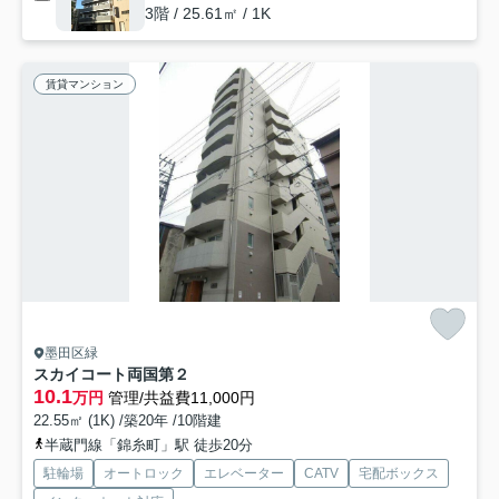
3階 / 25.61㎡ / 1K
賃貸マンション
墨田区緑
スカイコート両国第２
10.1
万円
管理/共益費11,000円
22.55㎡ (1K) /築20年 /10階建
半蔵門線「錦糸町」駅 徒歩20分
駐輪場
オートロック
エレベーター
CATV
宅配ボックス