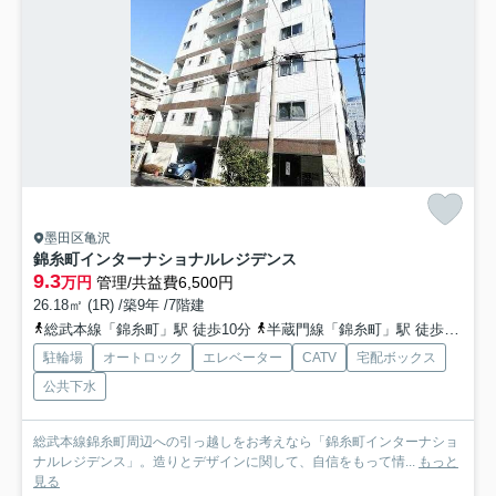
墨田区亀沢
錦糸町インターナショナルレジデンス
9.3
万円
管理/共益費6,500円
26.18㎡ (1R) /築9年 /7階建
総武本線「錦糸町」駅 徒歩10分
半蔵門線「錦糸町」駅 徒歩10分
駐輪場
オートロック
エレベーター
CATV
宅配ボックス
公共下水
総武本線錦糸町周辺への引っ越しをお考えなら「錦糸町インターナショ
ナルレジデンス」。造りとデザインに関して、自信をもって情...
もっと
見る