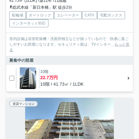
41.73㎡ (1LDK) /築11年 /11階建
総武本線「新日本橋」駅 徒歩2分
駐輪場
オートロック
エレベーター
CATV
宅配ボックス
インターネット対応
室内設備は浴室乾燥機・洗面所独立などが揃っているので、快適に過ご
しやすいお部屋になります。セキュリティ面は、TVインター...
もっと見
る
募集中の部屋
10階
22.7万円
10階 / 41.73㎡ / 1LDK
賃貸マンション