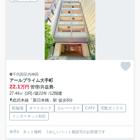
千代田区内神田
アールプライム大手町
22.1
万円
管理/共益費-
27.44㎡ (1R) /築22年 /12階建
総武本線「新日本橋」駅 徒歩8分
駐輪場
オートロック
エレベーター
CATV
宅配ボックス
インターネット対応
仲手0 ネット無料 うれしいペット相談可のお部屋です