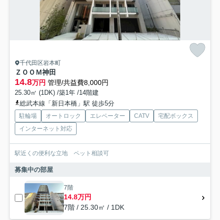
千代田区岩本町
ＺＯＯＭ神田
14.8
万円
管理/共益費8,000円
25.30㎡ (1DK) /築1年 /14階建
総武本線「新日本橋」駅 徒歩5分
駐輪場
オートロック
エレベーター
CATV
宅配ボックス
インターネット対応
駅近くの便利な立地 ペット相談可
募集中の部屋
7階
14.8万円
7階 / 25.30㎡ / 1DK