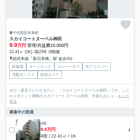
千代田区岩本町
スカイコートヌーベル神田
9.9
万円
管理/共益費10,000円
22.41㎡ (1K) /築23年 /8階建
総武本線「新日本橋」駅 徒歩4分
駐輪場
オートロック
エレベーター
光ファイバー
宅配ボックス
防犯カメラ
ぜひ一度見ていただきたい、「スカイコートヌーベル神田」です。こだ
わりポイント満載のスカイコートヌーベル神田。外装もおしゃ...
もっと
見る
募集中の部屋
4階
9.9万円
4階 / 22.41㎡ / 1K