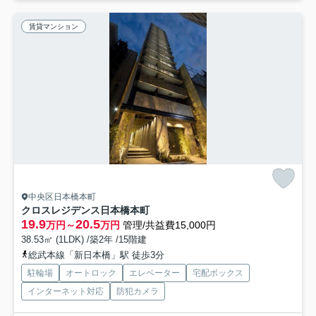
賃貸マンション
中央区日本橋本町
クロスレジデンス日本橋本町
19.9
20.5
万円～
万円
管理/共益費15,000円
38.53㎡ (1LDK) /築2年 /15階建
総武本線「新日本橋」駅 徒歩3分
駐輪場
オートロック
エレベーター
宅配ボックス
インターネット対応
防犯カメラ