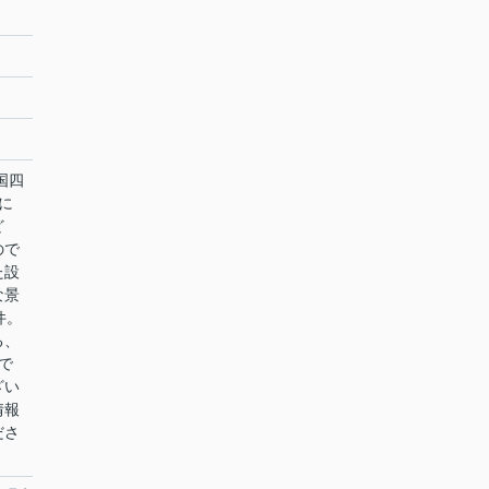
国四
に
ど
ので
た設
な景
件。
る、
で
ざい
情報
ださ