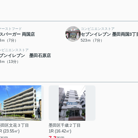
ァーストフード
コンビニエンスストア
スバーガー 両国店
セブンイレブン 墨田両国3丁
13ｍ（7分）
523ｍ（7分）
ンビニエンスストア
ブンイレブン 墨田石原店
98ｍ（13分）
墨田区文花３丁目
墨田区千歳２丁目
R (23.55㎡)
1R (16.42㎡)