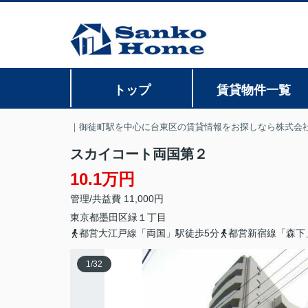
トップ
賃貸物件一覧
｜御徒町駅を中心に台東区の賃貸情報をお探しなら株式会
スカイコート両国第２
10.1万円
管理/共益費 11,000円
東京都
墨田区
緑
１丁目
都営大江戸線「両国」駅徒歩5分
都営新宿線「森下
1
/
32