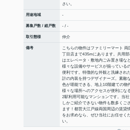
さい。
用途地域
-
募集戸数 / 総戸数
- / -
取引態様
仲介
備考
こちらの物件はファミリーマート 両
丁目店まで435mにあります。共用部
はエレベータ・敷地内ごみ置き場な
様々な設備やサービスが揃っている
便利です。特徴的な外観と洗練され
計の内装を持つデザイナーズ。素敵
色が堪能できる、地上10階建ての物
様々な場所へのアクセスが便利にな
2駅利用可能なマンションです。当社
しかご紹介できない物件も数多くご
ます！都営大江戸線両国周辺の賃貸
をお求めなら、ぜひ当社にお任せく
い。