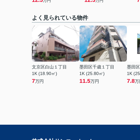
12.5
12.5
7
万円
万円
よく見られている物件
文京区白山１丁目
墨田区千歳１丁目
墨田区
1K (18.90㎡)
1K (25.80㎡)
1K (2
7
11.5
7.8
万円
万円
万