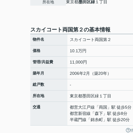
東京都
墨田区
緑
１丁目
所在地
スカイコート両国第２の基本情報
物件名
スカイコート両国第２
価格
10.1万円
管理/共益費
11,000円
築年月
2006年2月（築20年）
総戸数
-
所在地
東京都
墨田区
緑
１丁目
交通
都営大江戸線
「
両国
」駅 徒歩5分
都営新宿線
「
森下
」駅 徒歩8分
半蔵門線
「
錦糸町
」駅 徒歩20分