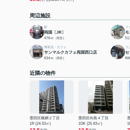
周辺施設
駅
フ
両国〔JR〕
モ
476ｍ（6分）
5
喫茶店・カフェ
コ
サンマルクカフェ両国西口店
セ
634ｍ（8分）
9
近隣の物件
墨田区横網２丁目
墨田区向島４丁目
1R (24.03㎡)
1DK (25.83㎡)
1