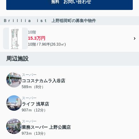
お問い合わせ
無料
Ｂｒｉｌｌｉａ ｉｓｔ 上野稲荷町の募集中物件
10階
15.3万円
10階 / 7.96坪(26.33㎡)
周辺施設
スーパー
ココスナカムラ入谷店
589ｍ（8分）
スーパー
ライフ 浅草店
907ｍ（12分）
スーパー
業務スーパー 上野公園店
973ｍ（13分）