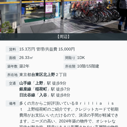
【周辺】
15.3万円 管理/共益費 15,000円
賃料
26.33㎡
1DK
面積
間取り
築2年
10階/15階建
築年数
所在階
東京都
台東区
北上野
２丁目
所在地
山手線
「
上野
」駅 徒歩9分
交通
銀座線
「
稲荷町
」駅 徒歩7分
日比谷線
「
入谷
」駅 徒歩8分
多くの方からご好評頂いているＢｒｉｌｌｉａ ｉｓ
備考
ｔ 上野稲荷町のご紹介です。クレジットカードで初期
費用がお支払いいただけるので、決済の手間が軽減でき
ます。ニーズの高い、2024年築の物件で、オシャレな
室内が魅力的。騒音にあまり影響されない高層階の物件