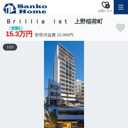
0
お気に入り
Ｂｒｉｌｌｉａ ｉｓｔ 上野稲荷町
空室1
15.3万円
管理/共益費 15,000円
1
/
25