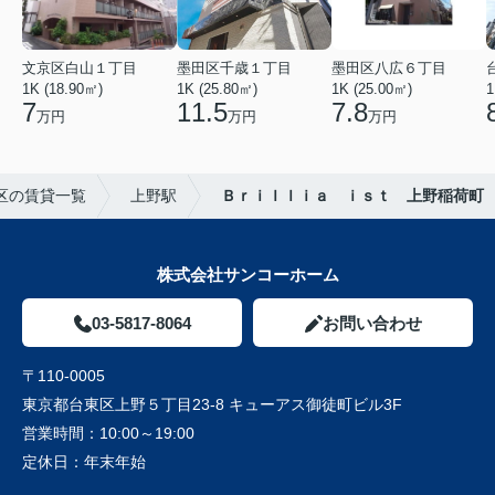
文京区白山１丁目
墨田区千歳１丁目
墨田区八広６丁目
1K (18.90㎡)
1K (25.80㎡)
1K (25.00㎡)
1
7
11.5
7.8
万円
万円
万円
区の賃貸一覧
上野駅
Ｂｒｉｌｌｉａ ｉｓｔ 上野稲荷町
株式会社サンコーホーム
03-5817-8064
お問い合わせ
〒110-0005
東京都台東区上野５丁目23-8 キューアス御徒町ビル3F
営業時間：
10:00～19:00
定休日：
年末年始