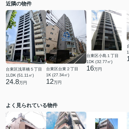
近隣の物件
1
台東区小島１丁目
1DK (32.77㎡)
16
台東区台東２丁目
台東区浅草橋５丁目
万円
1K (27.34㎡)
1LDK (51.11㎡)
12
24.8
万円
万円
よく見られている物件