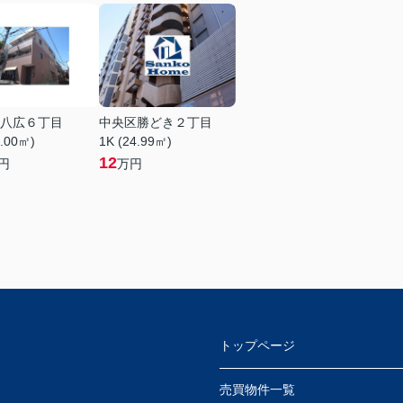
八広６丁目
中央区勝どき２丁目
5.00㎡)
1K (24.99㎡)
12
円
万円
トップページ
売買物件一覧