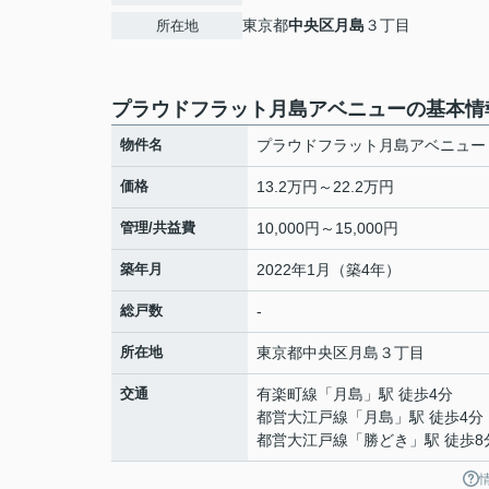
東京都
中央区
月島
３丁目
所在地
プラウドフラット月島アベニューの基本情
物件名
プラウドフラット月島アベニュー
価格
13.2万円～22.2万円
管理/共益費
10,000円～15,000円
築年月
2022年1月（築4年）
総戸数
-
所在地
東京都
中央区
月島
３丁目
交通
有楽町線
「
月島
」駅 徒歩4分
都営大江戸線
「
月島
」駅 徒歩4分
都営大江戸線
「
勝どき
」駅 徒歩8