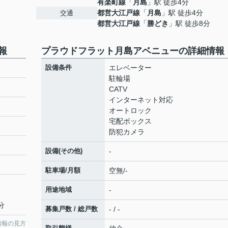
有楽町線
「
月島
」駅 徒歩4分
都営大江戸線
「
月島
」駅 徒歩4分
交通
都営大江戸線
「
勝どき
」駅 徒歩8分
報
プラウドフラット月島アベニューの詳細情報
設備条件
エレベーター
駐輪場
CATV
インターネット対応
オートロック
宅配ボックス
防犯カメラ
設備(その他)
-
駐車場/月額
空無/-
用途地域
-
分
募集戸数 / 総戸数
- / -
情報の見方