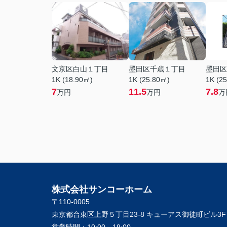
文京区白山１丁目
墨田区千歳１丁目
墨田区
1K (18.90㎡)
1K (25.80㎡)
1K (2
7
11.5
7.8
万円
万円
万
株式会社サンコーホーム
〒110-0005
東京都台東区上野５丁目23-8 キューアス御徒町ビル3F