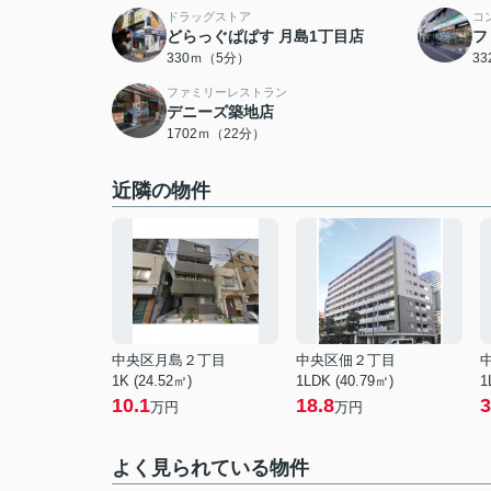
ドラッグストア
コ
どらっぐぱぱす 月島1丁目店
フ
330ｍ（5分）
3
ファミリーレストラン
デニーズ築地店
1702ｍ（22分）
近隣の物件
中央区月島２丁目
中央区佃２丁目
1K (24.52㎡)
1LDK (40.79㎡)
1
10.1
18.8
3
万円
万円
よく見られている物件