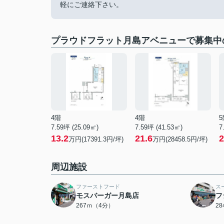
軽にご連絡下さい。
プラウドフラット月島アベニューで募集中
4階
4階
5
7.59坪 (25.09㎡)
7.59坪 (41.53㎡)
7
13.2
21.6
2
万円(17391.3円/坪)
万円(28458.5円/坪)
周辺施設
ファーストフード
ス
モスバーガー月島店
フ
267ｍ（4分）
2