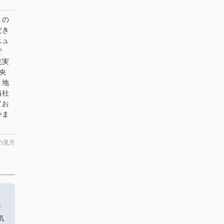
」の
だき
ニュ
で
充実
央
、地
当社
てお
いま
の見方
」
着
気