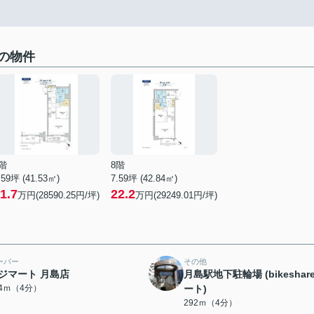
の物件
階
8階
.59坪 (41.53㎡)
7.59坪 (42.84㎡)
1.7
22.2
万円(28590.25円/坪)
万円(29249.01円/坪)
ーパー
その他
ジマート 月島店
月島駅地下駐輪場 (bikeshar
84ｍ（4分）
ート)
292ｍ（4分）