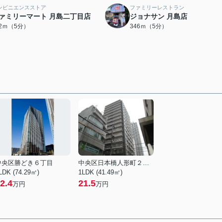
ンビニエンスストア
ファミリーレストラン
ァミリーマート 月島二丁目店
ジョナサン 月島店
32ｍ（5分）
346ｍ（5分）
中央区勝どき６丁目
中央区日本橋人形町２丁目
LDK (74.29㎡)
1LDK (41.49㎡)
2.4
21.5
万円
万円