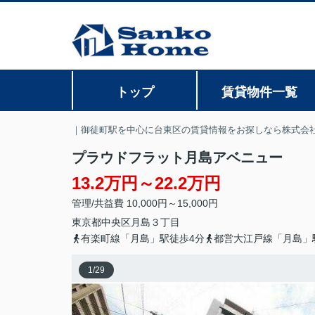
トップ
賃貸物件一覧
｜御徒町駅を中心に台東区の賃貸情報をお探しなら株式会
プラウドフラット月島アベニュー
13.2万円～22.2万円
管理/共益費 10,000円～15,000円
東京都
中央区
月島
３丁目
有楽町線「月島」駅徒歩4分
都営大江戸線「月島」
1
/
29