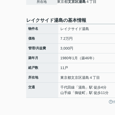
東京都
文京区
湯島
４丁目
所在地
レイクサイド湯島の基本情報
物件名
レイクサイド湯島
価格
7.2万円
管理/共益費
3,000円
築年月
1980年1月（築46年）
総戸数
11戸
所在地
東京都
文京区
湯島
４丁目
交通
千代田線
「
湯島
」駅 徒歩4分
山手線
「
御徒町
」駅 徒歩11分