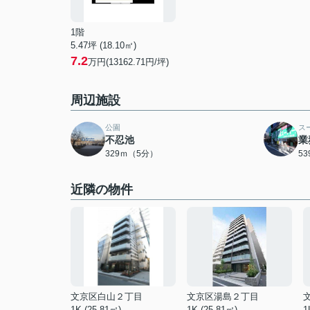
1階
5.47坪 (18.10㎡)
7.2
万円(13162.71円/坪)
周辺施設
公園
ス
不忍池
業
329ｍ（5分）
5
近隣の物件
文京区白山２丁目
文京区湯島２丁目
1K (25.81㎡)
1K (25.81㎡)
1