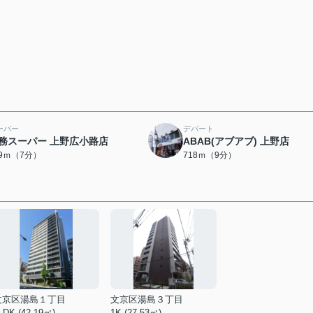
ーパー
デパート
務スーパー 上野広小路店
ABAB(アブアブ) 上野店
39ｍ（7分）
718ｍ（9分）
文京区湯島１丁目
文京区湯島３丁目
LDK (42.19㎡)
1K (27.53㎡)