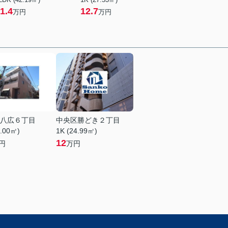
1.4
12.7
万円
万円
八広６丁目
中央区勝どき２丁目
5.00㎡)
1K (24.99㎡)
12
円
万円