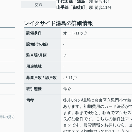
千代田線
「
湯島
」駅 徒歩4分
交通
山手線
「
御徒町
」駅 徒歩11分
レイクサイド湯島の詳細情報
設備条件
オートロック
設備(その他)
-
駐車場/月額
-/-
用途地域
-
募集戸数 / 総戸数
- / 11戸
取引態様
仲介
備考
徒歩8分の場所に台東区立黒門小学校
あります。初期費用のカード決済が
ます。駅まで4分と、駅近でアクセス
情報の見方
良好な物件です。こちらの物件はマ
ョンです。賃貸情報をお探しなら、
のオススメ物件はいかがでしょうか