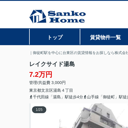
トップ
賃貸物件一覧
｜御徒町駅を中心に台東区の賃貸情報をお探しなら株式会
レイクサイド湯島
7.2万円
管理/共益費 3,000円
東京都
文京区
湯島
４丁目
千代田線「湯島」駅徒歩4分
山手線「御徒町」駅徒
1
/
25