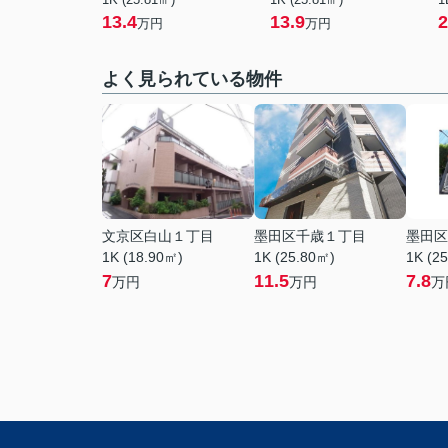
13.4
13.9
2
万円
万円
よく見られている物件
文京区白山１丁目
墨田区千歳１丁目
墨田区
1K (18.90㎡)
1K (25.80㎡)
1K (2
7
11.5
7.8
万円
万円
万