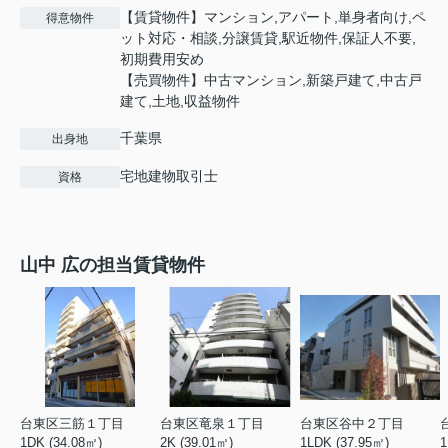
【賃貸物件】マンション,アパート,単身者向け,ペ
得意物件
ット対応・相談,分譲賃貸,駅近物件,保証人不要,
初期費用安め
【売買物件】中古マンション,新築戸建て,中古戸
建て,土地,収益物件
千葉県
出身地
宅地建物取引士
資格
山中 広の担当賃貸物件
台東区三筋１丁目
台東区竜泉１丁目
台東区谷中２丁目
1DK (34.08㎡)
2K (39.01㎡)
1LDK (37.95㎡)
1