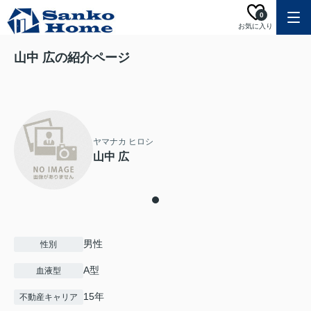
0
お気に入り
山中 広の紹介ページ
ヤマナカ ヒロシ
山中 広
男性
性別
A型
血液型
15年
不動産キャリア