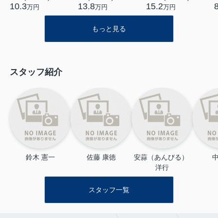
10.3
13.8
15.2
万円
万円
万円
もっと見る
スタッフ紹介
鈴木 憲一
佐藤 康徳
安蒜（あんびる） 
中
洋行
スタッフ一覧