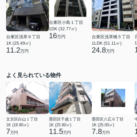
台東区小島１丁目
1DK (32.77㎡)
16
台東区浅草６丁目
台東区浅草橋５丁目
万円
1
1K (25.49㎡)
1LDK (51.11㎡)
11.2
24.8
万円
万円
よく見られている物件
文京区白山１丁目
墨田区千歳１丁目
墨田区八広６丁目
1K (18.90㎡)
1K (25.80㎡)
1K (25.00㎡)
1
7
11.5
7.8
万円
万円
万円