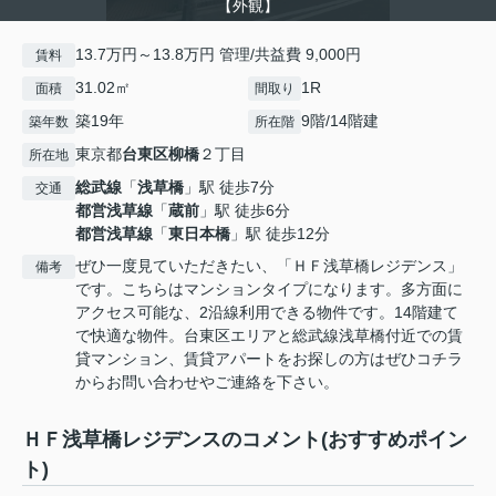
【外観】
13.7万円～13.8万円 管理/共益費 9,000円
賃料
31.02㎡
1R
面積
間取り
築19年
9階/14階建
築年数
所在階
東京都
台東区
柳橋
２丁目
所在地
総武線
「
浅草橋
」駅 徒歩7分
交通
都営浅草線
「
蔵前
」駅 徒歩6分
都営浅草線
「
東日本橋
」駅 徒歩12分
ぜひ一度見ていただきたい、「ＨＦ浅草橋レジデンス」
備考
です。こちらはマンションタイプになります。多方面に
アクセス可能な、2沿線利用できる物件です。14階建て
で快適な物件。台東区エリアと総武線浅草橋付近での賃
貸マンション、賃貸アパートをお探しの方はぜひコチラ
からお問い合わせやご連絡を下さい。
ＨＦ浅草橋レジデンスのコメント(おすすめポイン
ト)