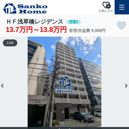
0
お気に入り
ＨＦ浅草橋レジデンス
空室2
13.7万円～13.8万円
管理/共益費 9,000円
1
/
48