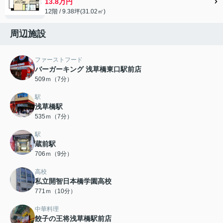
13.8万円
12階 / 9.38坪(31.02㎡)
周辺施設
ファーストフード
バーガーキング 浅草橋東口駅前店
509ｍ（7分）
駅
浅草橋駅
535ｍ（7分）
駅
蔵前駅
706ｍ（9分）
高校
私立開智日本橋学園高校
771ｍ（10分）
中華料理
餃子の王将浅草橋駅前店