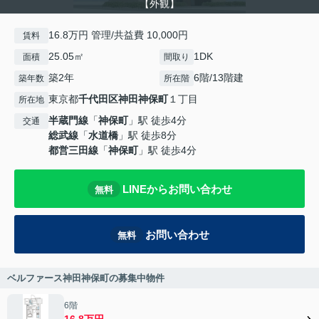
【外観】
16.8万円 管理/共益費 10,000円
賃料
25.05㎡
1DK
面積
間取り
築2年
6階/13階建
築年数
所在階
東京都
千代田区
神田神保町
１丁目
所在地
半蔵門線
「
神保町
」駅 徒歩4分
交通
総武線
「
水道橋
」駅 徒歩8分
都営三田線
「
神保町
」駅 徒歩4分
LINEからお問い合わせ
無料
お問い合わせ
無料
ベルファース神田神保町の募集中物件
6階
16.8万円