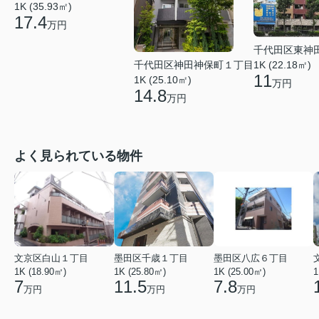
1K (35.93㎡)
17.4
万円
千代田区東神
1K (22.18㎡)
千代田区神田神保町１丁目
11
1K (25.10㎡)
万円
14.8
万円
よく見られている物件
文京区白山１丁目
墨田区千歳１丁目
墨田区八広６丁目
1K (18.90㎡)
1K (25.80㎡)
1K (25.00㎡)
1
7
11.5
7.8
万円
万円
万円