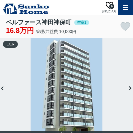
0
お気に入り
ベルファース神田神保町
空室1
16.8万円
管理/共益費 10,000円
1
/
16