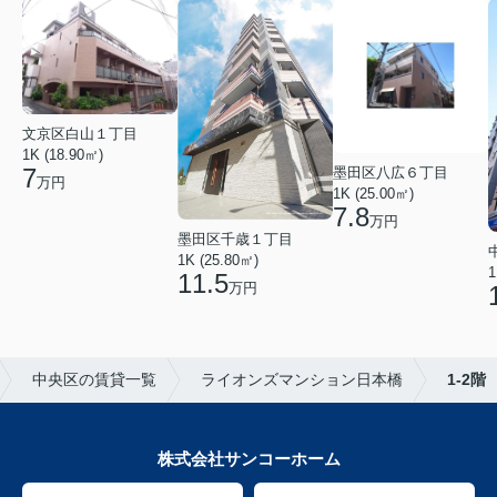
文京区白山１丁目
1K (18.90㎡)
7
墨田区八広６丁目
万円
1K (25.00㎡)
7.8
万円
墨田区千歳１丁目
1K (25.80㎡)
1
11.5
万円
中央区の賃貸一覧
ライオンズマンション日本橋
1-2階
株式会社サンコーホーム