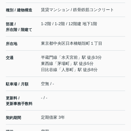
賃貸マンション / 鉄骨鉄筋コンクリート
種別 / 建物構造
1-2階 / 1-2階 / 12階建 地下1階
部屋 /
所在階 / 階建て
東京都
中央区
日本橋蛎殻町
１丁目
所在地
半蔵門線
「
水天宮前
」駅 徒歩3分
交通
東西線
「
茅場町
」駅 徒歩5分
日比谷線
「
人形町
」駅 徒歩8分
空無 / -
駐車場 / 月額
- / -
更新料 /
更新事務手数料
定期借家 3年
契約期間