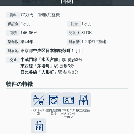
【外観】
77万円 管理/共益費 -
賃料
2ヶ月
1ヶ月
保証金
礼金
146.66㎡
3LDK
面積
間取り
築44年
1-2階/12階建
築年数
所在階
東京都
中央区
日本橋蛎殻町
１丁目
所在地
半蔵門線
「
水天宮前
」駅 徒歩3分
交通
東西線
「
茅場町
」駅 徒歩5分
日比谷線
「
人形町
」駅 徒歩8分
物件の特徴
バストイレ
室内洗濯機
TVモニタ
独立洗面台
別
置場
付きインタ
ーホン