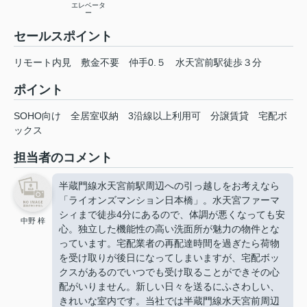
エレベータ
ー
セールスポイント
リモート内見 敷金不要 仲手0.５ 水天宮前駅徒歩３分
ポイント
SOHO向け
全居室収納
3沿線以上利用可
分譲賃貸
宅配ボ
ックス
担当者のコメント
半蔵門線水天宮前駅周辺への引っ越しをお考えなら
「ライオンズマンション日本橋」。水天宮ファーマ
シィまで徒歩4分にあるので、体調が悪くなっても安
中野 梓
心。独立した機能性の高い洗面所が魅力の物件とな
っています。宅配業者の再配達時間を過ぎたら荷物
を受け取りが後日になってしまいますが、宅配ボッ
クスがあるのでいつでも受け取ることができその心
配がいりません。新しい日々を送るにふさわしい、
きれいな室内です。当社では半蔵門線水天宮前周辺