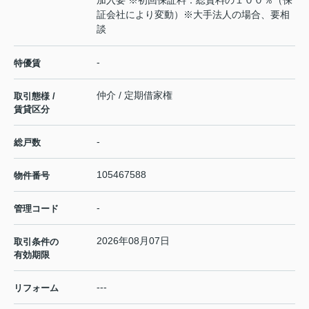
加入要 ※初回保証料：総賃料の１００％（保
証会社により変動）※大手法人の場合、要相
談
-
特優賃
仲介 / 定期借家権
取引態様 /
賃貸区分
-
総戸数
105467588
物件番号
-
管理コード
2026年08月07日
取引条件の
有効期限
---
リフォーム