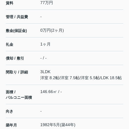
77万円
賃料
-
管理 / 共益費
0万円(2ヶ月)
敷金(保証金)
1ヶ月
礼金
- / -
償却 / 敷引
3LDK
間取り / 詳細
洋室 8.2帖
/
洋室 7.5帖
/
洋室 5.5帖
/
LDK 18.5帖
146.66㎡ / -
面積 /
バルコニー面積
-
向き
1982年5月(築44年)
築年月