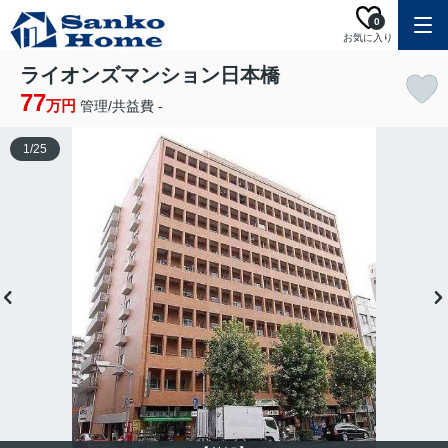
0
お気に入り
ライオンズマンション日本橋
77
万円
管理/共益費 -
1
/
25