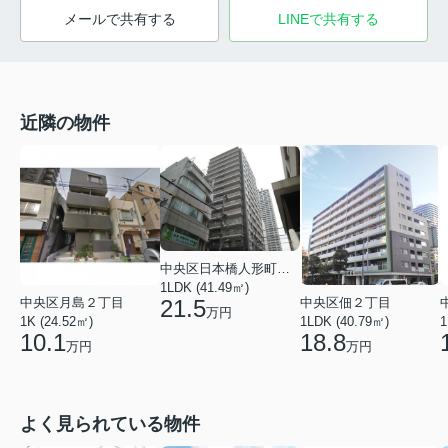
メールで共有する
LINEで共有する
近隣の物件
中央区日本橋人形町２丁目
1LDK (41.49㎡)
中央区月島２丁目
中央区佃２丁目
21.5
万円
1K (24.52㎡)
1LDK (40.79㎡)
1
10.1
18.8
万円
万円
よく見られている物件